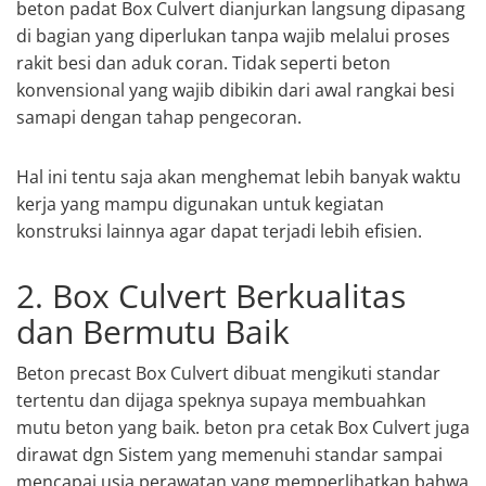
beton padat Box Culvert dianjurkan langsung dipasang
di bagian yang diperlukan tanpa wajib melalui proses
rakit besi dan aduk coran. Tidak seperti beton
konvensional yang wajib dibikin dari awal rangkai besi
samapi dengan tahap pengecoran.
Hal ini tentu saja akan menghemat lebih banyak waktu
kerja yang mampu digunakan untuk kegiatan
konstruksi lainnya agar dapat terjadi lebih efisien.
2. Box Culvert Berkualitas
dan Bermutu Baik
Beton precast Box Culvert dibuat mengikuti standar
tertentu dan dijaga speknya supaya membuahkan
mutu beton yang baik. beton pra cetak Box Culvert juga
dirawat dgn Sistem yang memenuhi standar sampai
mencapai usia perawatan yang memperlihatkan bahwa