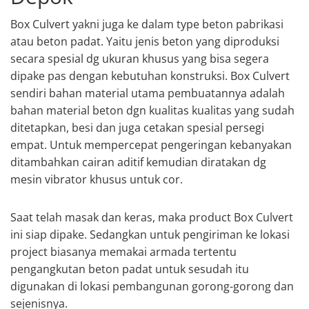
Box Culvert yakni juga ke dalam type beton pabrikasi
atau beton padat. Yaitu jenis beton yang diproduksi
secara spesial dg ukuran khusus yang bisa segera
dipake pas dengan kebutuhan konstruksi. Box Culvert
sendiri bahan material utama pembuatannya adalah
bahan material beton dgn kualitas kualitas yang sudah
ditetapkan, besi dan juga cetakan spesial persegi
empat. Untuk mempercepat pengeringan kebanyakan
ditambahkan cairan aditif kemudian diratakan dg
mesin vibrator khusus untuk cor.
Saat telah masak dan keras, maka product Box Culvert
ini siap dipake. Sedangkan untuk pengiriman ke lokasi
project biasanya memakai armada tertentu
pengangkutan beton padat untuk sesudah itu
digunakan di lokasi pembangunan gorong-gorong dan
sejenisnya.