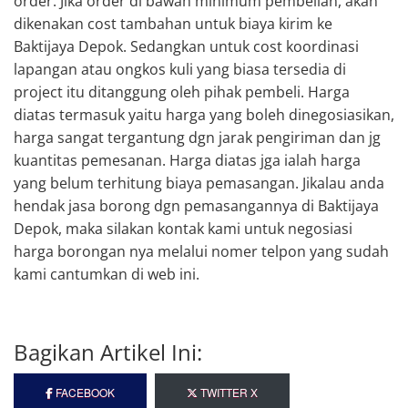
order. Jika order di bawah minimum pembelian, akan
dikenakan cost tambahan untuk biaya kirim ke
Baktijaya Depok. Sedangkan untuk cost koordinasi
lapangan atau ongkos kuli yang biasa tersedia di
project itu ditanggung oleh pihak pembeli. Harga
diatas termasuk yaitu harga yang boleh dinegosiasikan,
harga sangat tergantung dgn jarak pengiriman dan jg
kuantitas pemesanan. Harga diatas jga ialah harga
yang belum terhitung biaya pemasangan. Jikalau anda
hendak jasa borong dgn pemasangannya di Baktijaya
Depok, maka silakan kontak kami untuk negosiasi
harga borongan nya melalui nomer telpon yang sudah
kami cantumkan di web ini.
Bagikan Artikel Ini:
FACEBOOK
TWITTER X