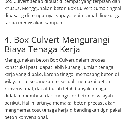
Box Culvert sebab dibuat di tempat yang terpisah dan
khusus. Menggunakan beton Box Culvert cuma tinggal
dipasang di tempatnya, supaya lebih ramah lingkungan
tanpa menyisakan sampah.
4. Box Culvert Mengurangi
Biaya Tenaga Kerja
Menggunakan beton Box Culvert dalam proses
konstruksi pasti dapat lebih kurangi jumlah tenaga
kerja yang dipake, karena tinggal memasang beton di
wilayah itu. Sedangkan terkecuali memakai beton
konvensional, dapat butuh lebih banyak tenaga
didalam membuat dan mengecor beton di wilayah
berikut. Hal ini artinya memakai beton precast akan
menghemat cost tenaga kerja dibandingkan dgn pakai
beton konvensional.