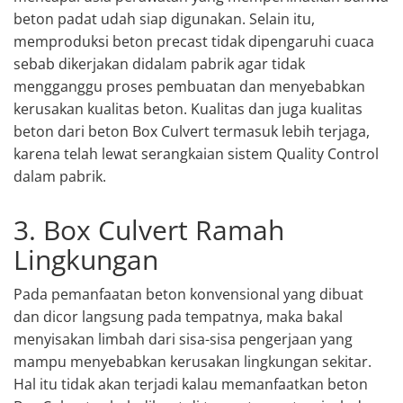
beton padat udah siap digunakan. Selain itu,
memproduksi beton precast tidak dipengaruhi cuaca
sebab dikerjakan didalam pabrik agar tidak
mengganggu proses pembuatan dan menyebabkan
kerusakan kualitas beton. Kualitas dan juga kualitas
beton dari beton Box Culvert termasuk lebih terjaga,
karena telah lewat serangkaian sistem Quality Control
dalam pabrik.
3. Box Culvert Ramah
Lingkungan
Pada pemanfaatan beton konvensional yang dibuat
dan dicor langsung pada tempatnya, maka bakal
menyisakan limbah dari sisa-sisa pengerjaan yang
mampu menyebabkan kerusakan lingkungan sekitar.
Hal itu tidak akan terjadi kalau memanfaatkan beton