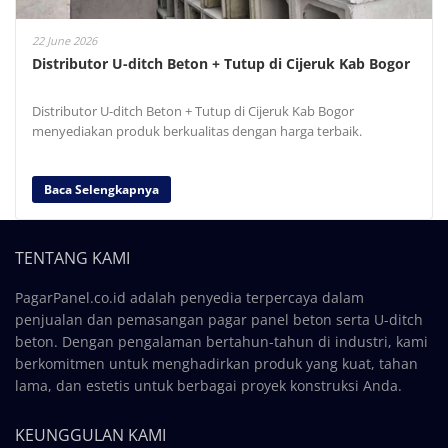
22 June 2026
Distributor U-ditch Beton + Tutup di Cijeruk Kab Bogor
Distributor U-ditch Beton + Tutup di Cijeruk Kab Bogor
menyediakan produk berkualitas dengan harga terbaik.
Baca Selengkapnya
TENTANG KAMI
PagarPanel.co.id adalah penyedia terpercaya dalam
penjualan dan pemasangan pagar panel beton serta U-ditch
beton. Dengan pengalaman bertahun-tahun di industri, kami
berkomitmen untuk menghadirkan produk yang kuat, tahan
lama, dan estetis untuk berbagai proyek konstruksi Anda.
KEUNGGULAN KAMI