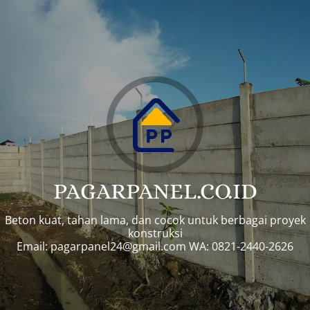
PAGARPANEL.CO.ID
Beton kuat, tahan lama, dan cocok untuk berbagai proyek
konstruksi
Email:
pagarpanel24@gmail.com
WA: 0821-2440-2626