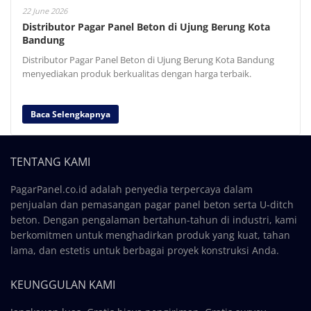
22 June 2026
Distributor Pagar Panel Beton di Ujung Berung Kota
Bandung
Distributor Pagar Panel Beton di Ujung Berung Kota Bandung
menyediakan produk berkualitas dengan harga terbaik.
Baca Selengkapnya
TENTANG KAMI
PagarPanel.co.id adalah penyedia terpercaya dalam
penjualan dan pemasangan pagar panel beton serta U-ditch
beton. Dengan pengalaman bertahun-tahun di industri, kami
berkomitmen untuk menghadirkan produk yang kuat, tahan
lama, dan estetis untuk berbagai proyek konstruksi Anda.
KEUNGGULAN KAMI