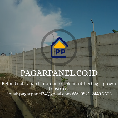
PAGARPANEL.CO.ID
Beton kuat, tahan lama, dan cocok untuk berbagai proyek
konstruksi
Email:
pagarpanel24@gmail.com
WA: 0821-2440-2626