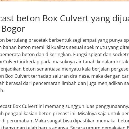
cast beton Box Culvert yang dijua
 Bogor
ton bertulang pracetak berbentuk segi empat yang punya sp
 bahan beton memiliki kualitas sesuai spek mutu yang dit
pemerata beton dan dikeringkan. Fungsi spigot dan socketny
 Culvert ini kedap pada masuknya air tanah kedalam kotak 
menjadikan beton senantiasa menyatu kala berjalan perges
n Box Culvert terhadap saluran drainase, maka dengan car
ah berasal dari pencemaran limbah dan juga menjadikan sa
h.
precast Box Culvert ini memang sungguh luas penggunaannya
uh pengaplikasian beton precast ini. Misalnya saja untuk p
di perumahan. Maka sangat bisa dipastikan memakai beton
uki bangunan telah harus adanya. Secara umum pemakaian B