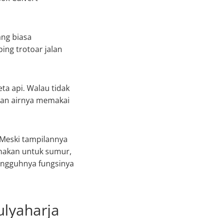
ang biasa
ping trotoar jalan
ta api. Walau tidak
ngan airnya memakai
 Meski tampilannya
unakan untuk sumur,
sungguhnya fungsinya
ulyaharja