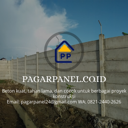
PAGARPANEL.CO.ID
Beton kuat, tahan lama, dan cocok untuk berbagai proyek
konstruksi
Email:
pagarpanel24@gmail.com
WA: 0821-2440-2626