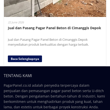
22 June 2026
Jual dan Pasang Pagar Panel Beton di Cimanggis Depok
Jual dan Pasang Pagar Panel Beton di Cimanggis Depok
menyediakan produk berkualitas dengan harga terbaik.
Baca Selengkapnya
TENTANG KAMI
PagarPanel.co.id adalah penyedia terpercaya dalam
penjualan dan pemasangan pagar panel beton serta U-ditch
beton. Dengan pengalaman bertahun-tahun di industri, kami
berkomitmen untuk menghadirkan produk yang kuat, tahan
lama, dan estetis untuk berbagai proyek konstruksi Anda.