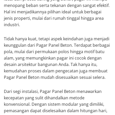
menopang beban serta tekanan dengan sangat efektif.
Hal ini menjadikannya pilihan ideal untuk berbagai
jenis properti, mulai dari rumah tinggal hingga area
industri.
Tidak hanya kuat, tetapi aspek keindahan juga menjadi
keunggulan dari Pagar Panel Beton. Terdapat berbagai
pola, mulai dari permukaan polos hingga motif batu
alam, yang memungkinkan pagar ini cocok dengan
desain arsitektur bangunan Anda. Tak hanya itu,
kemudahan proses dalam pengecatan juga membuat
Pagar Panel Beton mudah disesuaikan sesuai selera.
Dari segi instalasi, Pagar Panel Beton menawarkan
kecepatan yang sulit dihandalkan metode
konvensional. Dengan sistem modular yang dimiliki,
pemasangan dapat diselesaikan dalam hitungan hari,