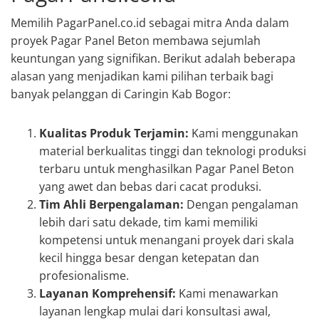
Memilih PagarPanel.co.id sebagai mitra Anda dalam
proyek Pagar Panel Beton membawa sejumlah
keuntungan yang signifikan. Berikut adalah beberapa
alasan yang menjadikan kami pilihan terbaik bagi
banyak pelanggan di Caringin Kab Bogor:
Kualitas Produk Terjamin:
Kami menggunakan
material berkualitas tinggi dan teknologi produksi
terbaru untuk menghasilkan Pagar Panel Beton
yang awet dan bebas dari cacat produksi.
Tim Ahli Berpengalaman:
Dengan pengalaman
lebih dari satu dekade, tim kami memiliki
kompetensi untuk menangani proyek dari skala
kecil hingga besar dengan ketepatan dan
profesionalisme.
Layanan Komprehensif:
Kami menawarkan
layanan lengkap mulai dari konsultasi awal,