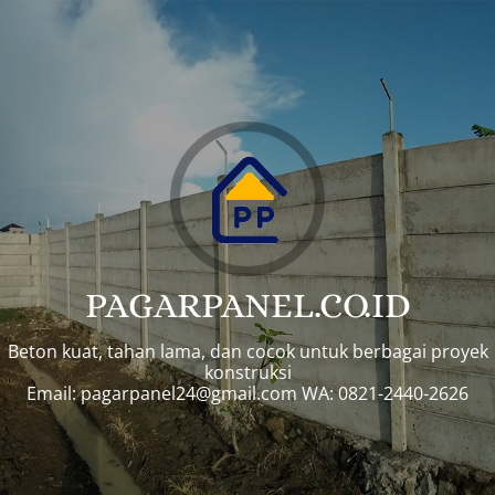
PAGARPANEL.CO.ID
Beton kuat, tahan lama, dan cocok untuk berbagai proyek
konstruksi
Email:
pagarpanel24@gmail.com
WA: 0821-2440-2626