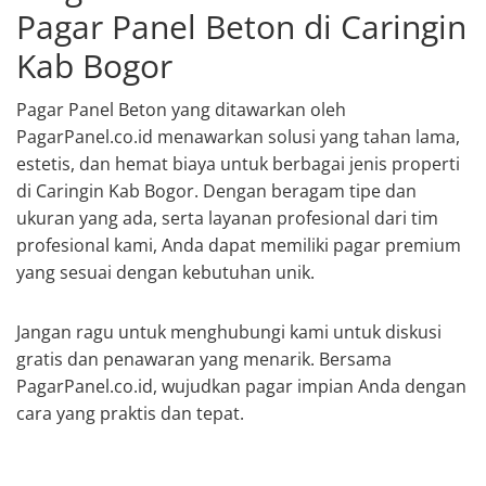
Pagar Panel Beton di Caringin
Kab Bogor
Pagar Panel Beton yang ditawarkan oleh
PagarPanel.co.id menawarkan solusi yang tahan lama,
estetis, dan hemat biaya untuk berbagai jenis properti
di Caringin Kab Bogor. Dengan beragam tipe dan
ukuran yang ada, serta layanan profesional dari tim
profesional kami, Anda dapat memiliki pagar premium
yang sesuai dengan kebutuhan unik.
Jangan ragu untuk menghubungi kami untuk diskusi
gratis dan penawaran yang menarik. Bersama
PagarPanel.co.id, wujudkan pagar impian Anda dengan
cara yang praktis dan tepat.