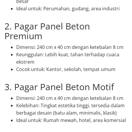
besar
Ideal untuk: Perumahan, gudang, area industri
2. Pagar Panel Beton
Premium
Dimensi: 240 cm x 40 cm dengan ketebalan 8 cm
Keunggulan: Lebih kuat, tahan terhadap cuaca
ekstrem
Cocok untuk: Kantor, sekolah, tempat umum
3. Pagar Panel Beton Motif
Dimensi: 240 cm x 40 cm dengan ketebalan 8 cm
Kelebihan: Tingkat estetika tinggi, tersedia dalam
berbagai desain (batu alam, minimalis, klasik)
Ideal untuk: Rumah mewah, hotel, area komersial