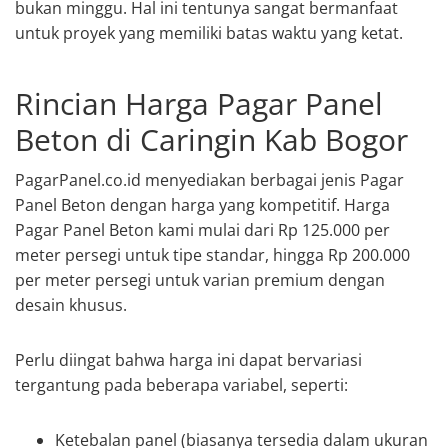
bukan minggu. Hal ini tentunya sangat bermanfaat
untuk proyek yang memiliki batas waktu yang ketat.
Rincian Harga Pagar Panel
Beton di Caringin Kab Bogor
PagarPanel.co.id menyediakan berbagai jenis Pagar
Panel Beton dengan harga yang kompetitif. Harga
Pagar Panel Beton kami mulai dari Rp 125.000 per
meter persegi untuk tipe standar, hingga Rp 200.000
per meter persegi untuk varian premium dengan
desain khusus.
Perlu diingat bahwa harga ini dapat bervariasi
tergantung pada beberapa variabel, seperti:
Ketebalan panel (biasanya tersedia dalam ukuran