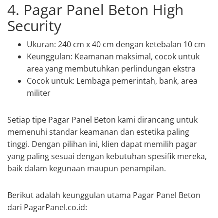
4. Pagar Panel Beton High
Security
Ukuran: 240 cm x 40 cm dengan ketebalan 10 cm
Keunggulan: Keamanan maksimal, cocok untuk
area yang membutuhkan perlindungan ekstra
Cocok untuk: Lembaga pemerintah, bank, area
militer
Setiap tipe Pagar Panel Beton kami dirancang untuk
memenuhi standar keamanan dan estetika paling
tinggi. Dengan pilihan ini, klien dapat memilih pagar
yang paling sesuai dengan kebutuhan spesifik mereka,
baik dalam kegunaan maupun penampilan.
Berikut adalah keunggulan utama Pagar Panel Beton
dari PagarPanel.co.id: