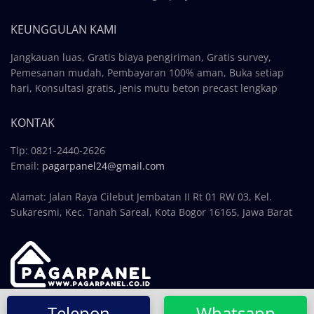
KEUNGGULAN KAMI
Jangkauan luas, Gratis biaya pengiriman, Gratis survey,
Pemesanan mudah, Pembayaran 100% aman, Buka setiap
hari, Konsultasi gratis, Jenis mutu beton precast lengkap
KONTAK
Tlp: 0821-2440-2626
Email:
pagarpanel24@gmail.com
Alamat: Jalan Raya Cilebut Jembatan II Rt 01 RW 03, Kel.
Sukaresmi, Kec. Tanah Sareal, Kota Bogor 16165, Jawa Barat
Copyright © 2024, PAGARPANEL.CO.ID
Telepon
Whatsapp