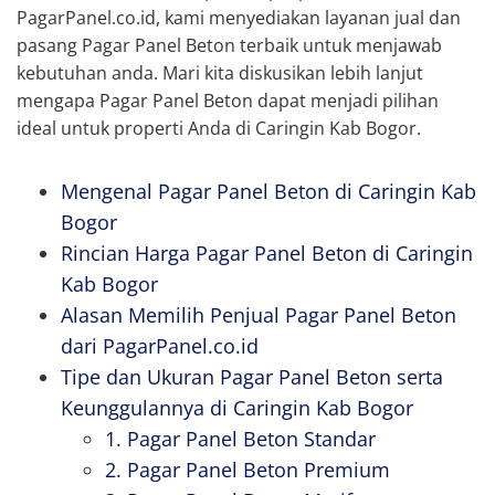
PagarPanel.co.id, kami menyediakan layanan jual dan
pasang Pagar Panel Beton terbaik untuk menjawab
kebutuhan anda. Mari kita diskusikan lebih lanjut
mengapa Pagar Panel Beton dapat menjadi pilihan
ideal untuk properti Anda di Caringin Kab Bogor.
Mengenal Pagar Panel Beton di Caringin Kab
Bogor
Rincian Harga Pagar Panel Beton di Caringin
Kab Bogor
Alasan Memilih Penjual Pagar Panel Beton
dari PagarPanel.co.id
Tipe dan Ukuran Pagar Panel Beton serta
Keunggulannya di Caringin Kab Bogor
1. Pagar Panel Beton Standar
2. Pagar Panel Beton Premium