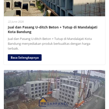
22 June 2026
Jual dan Pasang U-ditch Beton + Tutup di Mandalajati
Kota Bandung
Jual dan Pasang U-ditch Beton + Tutup di Mandalajati Kota
Bandung menyediakan produk berkualitas dengan harga
terbaik.
Baca Selengkapnya