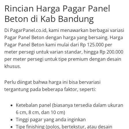
Rincian Harga Pagar Panel
Beton di Kab Bandung
Di PagarPanel.co.id, kami menawarkan berbagai variasi
Pagar Panel Beton dengan harga yang bersaing. Harga
Pagar Panel Beton kami mulai dari Rp 125.000 per
meter persegi untuk varian standar, hingga Rp 200.000
per meter persegi untuk tipe premium dengan desain
khusus.
Perlu diingat bahwa harga ini bisa bervariasi
tergantung pada beberapa faktor, seperti:
Ketebalan panel (biasanya tersedia dalam ukuran
6 cm, 8 cm, dan 10 cm)
Tinggi pagar yang anda inginkan
Tipe finishing (polos, bertekstur, atau desain