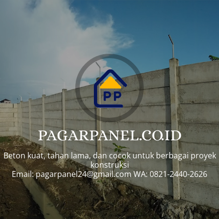
PAGARPANEL.CO.ID
Beton kuat, tahan lama, dan cocok untuk berbagai proyek
konstruksi
Email:
pagarpanel24@gmail.com
WA: 0821-2440-2626