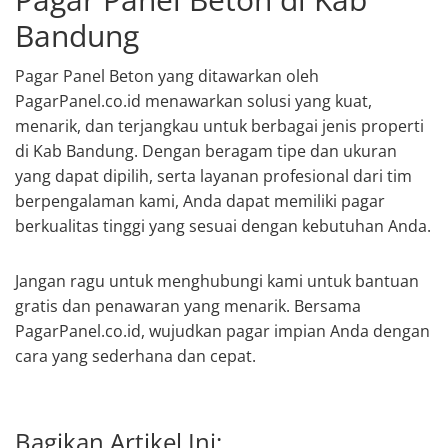
Bandung
Pagar Panel Beton yang ditawarkan oleh
PagarPanel.co.id menawarkan solusi yang kuat,
menarik, dan terjangkau untuk berbagai jenis properti
di Kab Bandung. Dengan beragam tipe dan ukuran
yang dapat dipilih, serta layanan profesional dari tim
berpengalaman kami, Anda dapat memiliki pagar
berkualitas tinggi yang sesuai dengan kebutuhan Anda.
Jangan ragu untuk menghubungi kami untuk bantuan
gratis dan penawaran yang menarik. Bersama
PagarPanel.co.id, wujudkan pagar impian Anda dengan
cara yang sederhana dan cepat.
Bagikan Artikel Ini: