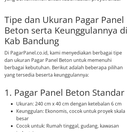
Tipe dan Ukuran Pagar Panel
Beton serta Keunggulannya di
Kab Bandung
Di PagarPanel.co.id, kami menyediakan berbagai tipe
dan ukuran Pagar Panel Beton untuk memenuhi
berbagai kebutuhan. Berikut adalah beberapa pilihan
yang tersedia beserta keunggulannya:
1. Pagar Panel Beton Standar
Ukuran: 240 cm x 40 cm dengan ketebalan 6 cm
Keunggulan: Ekonomis, cocok untuk proyek skala
besar
Cocok untuk: Rumah tinggal, gudang, kawasan