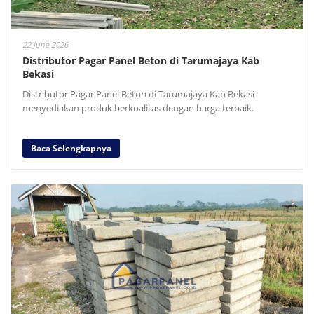
22 June 2026
Distributor Pagar Panel Beton di Tarumajaya Kab
Bekasi
Distributor Pagar Panel Beton di Tarumajaya Kab Bekasi
menyediakan produk berkualitas dengan harga terbaik.
Baca Selengkapnya