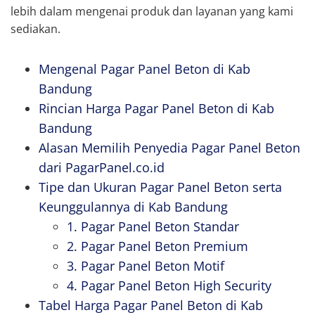
lebih dalam mengenai produk dan layanan yang kami
sediakan.
Mengenal Pagar Panel Beton di Kab
Bandung
Rincian Harga Pagar Panel Beton di Kab
Bandung
Alasan Memilih Penyedia Pagar Panel Beton
dari PagarPanel.co.id
Tipe dan Ukuran Pagar Panel Beton serta
Keunggulannya di Kab Bandung
1. Pagar Panel Beton Standar
2. Pagar Panel Beton Premium
3. Pagar Panel Beton Motif
4. Pagar Panel Beton High Security
Tabel Harga Pagar Panel Beton di Kab