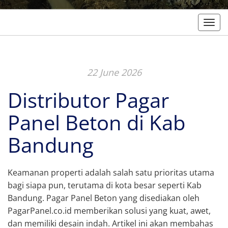
Togg
22 June 2026
Distributor Pagar
Panel Beton di Kab
Bandung
Keamanan properti adalah salah satu prioritas utama
bagi siapa pun, terutama di kota besar seperti Kab
Bandung. Pagar Panel Beton yang disediakan oleh
PagarPanel.co.id memberikan solusi yang kuat, awet,
dan memiliki desain indah. Artikel ini akan membahas