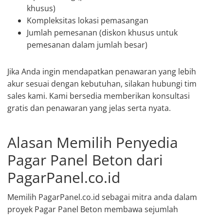
khusus)
Kompleksitas lokasi pemasangan
Jumlah pemesanan (diskon khusus untuk
pemesanan dalam jumlah besar)
Jika Anda ingin mendapatkan penawaran yang lebih
akur sesuai dengan kebutuhan, silakan hubungi tim
sales kami. Kami bersedia memberikan konsultasi
gratis dan penawaran yang jelas serta nyata.
Alasan Memilih Penyedia
Pagar Panel Beton dari
PagarPanel.co.id
Memilih PagarPanel.co.id sebagai mitra anda dalam
proyek Pagar Panel Beton membawa sejumlah