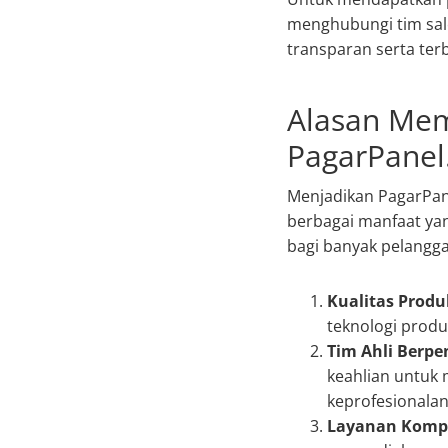
menghubungi tim sal
transparan serta ter
Alasan Mem
PagarPanel.
Menjadikan PagarPan
berbagai manfaat yan
bagi banyak pelangg
Kualitas Produ
teknologi produ
Tim Ahli Berp
keahlian untuk 
keprofesionalan
Layanan Kompr