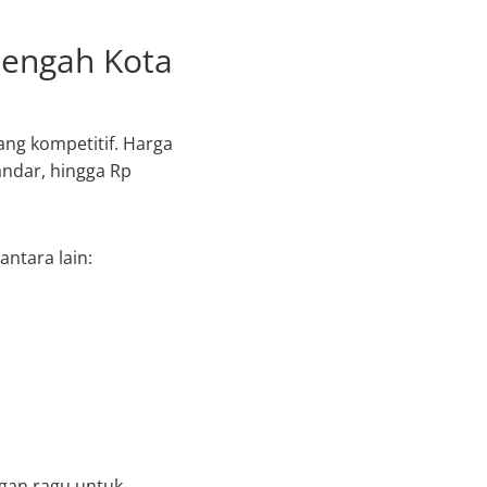
tengah Kota
ang kompetitif. Harga
andar, hingga Rp
ntara lain:
ngan ragu untuk