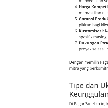
menyediakan so
Harga Kompetit
memastikan nila
Garansi Produ
pikiran bagi kli
Kustomisasi:
Ka
spesifik masing-
Dukungan Pasc
proyek selesai,
Dengan memilih Pagar
mitra yang berkomit
Tipe dan U
Keunggulan
Di PagarPanel.co.id