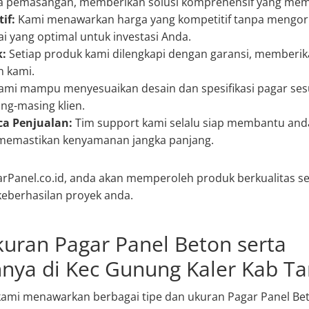
ga pemasangan, memberikan solusi komprehensif yang mem
if:
Kami menawarkan harga yang kompetitif tanpa mengorb
i yang optimal untuk investasi Anda.
k:
Setiap produk kami dilengkapi dengan garansi, memberi
en kami.
mi mampu menyesuaikan desain dan spesifikasi pagar ses
ng-masing klien.
a Penjualan:
Tim support kami selalu siap membantu and
, memastikan kenyamanan jangka panjang.
rPanel.co.id, anda akan memperoleh produk berkualitas se
eberhasilan proyek anda.
kuran Pagar Panel Beton serta
nya di Kec Gunung Kaler Kab T
, kami menawarkan berbagai tipe dan ukuran Pagar Panel 