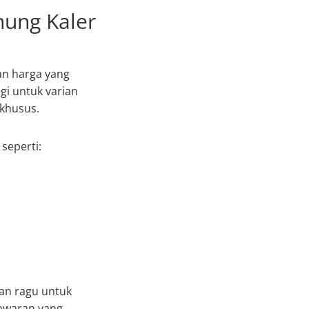
nung Kaler
an harga yang
gi untuk varian
 khusus.
seperti:
)
an ragu untuk
nawaran yang