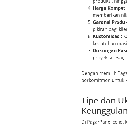
produksi, hing
Harga Kompetit
memberikan nila
Garansi Produ
pikiran bagi kli
Kustomisasi:
Ka
kebutuhan masi
Dukungan Pasc
proyek selesai
Dengan memilih Paga
berkomitmen untuk k
Tipe dan U
Keunggulan
Di PagarPanel.co.id