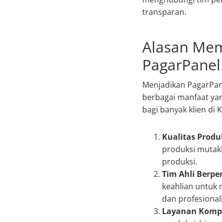
transparan.
Alasan Mem
PagarPanel.
Menjadikan PagarPan
berbagai manfaat yan
bagi banyak klien di
Kualitas Produ
produksi mutak
produksi.
Tim Ahli Berp
keahlian untuk 
dan profesional
Layanan Kompr