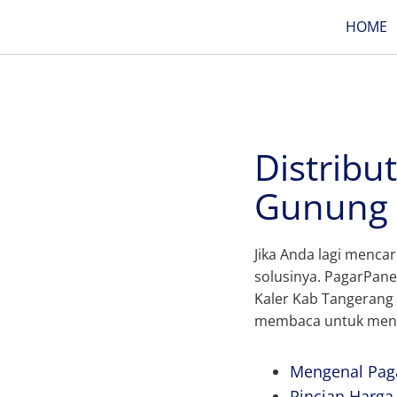
HOME
Distribu
Gunung 
Jika Anda lagi menca
solusinya. PagarPan
Kaler Kab Tangerang 
membaca untuk meng
Mengenal Paga
Rincian Harga