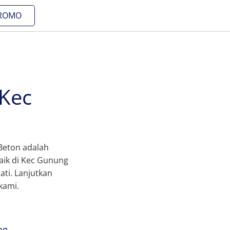
ROMO
 Kec
 Beton adalah
aik di Kec Gunung
ti. Lanjutkan
kami.
ng