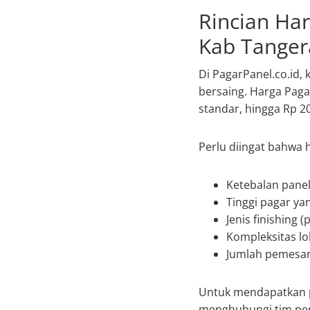
Rincian Ha
Kab Tanger
Di PagarPanel.co.id,
bersaing. Harga Paga
standar, hingga Rp 2
Perlu diingat bahwa h
Ketebalan panel
Tinggi pagar ya
Jenis finishing 
Kompleksitas l
Jumlah pemesan
Untuk mendapatkan pe
menghubungi tim pen