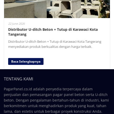
22 June 2026
Distributor U-ditch Beton + Tutup di Karawaci Kota
Tangerang
Distributor U-ditch Beton + Tutup di Karawaci Kota Tangerang
menyediakan produk berkualitas dengan harga terbaik.
Baca Selengkapnya
TENTANG KAMI
PagarPanel.co.id adalah penyedia terpercaya dalam
penjualan dan pemasangan pagar panel beton serta U-ditch
beton. Dengan pengalaman bertahun-tahun di industri, kami
berkomitmen untuk menghadirkan produk yang kuat, tahan
lama, dan estetis untuk berbagai proyek konstruksi Anda.