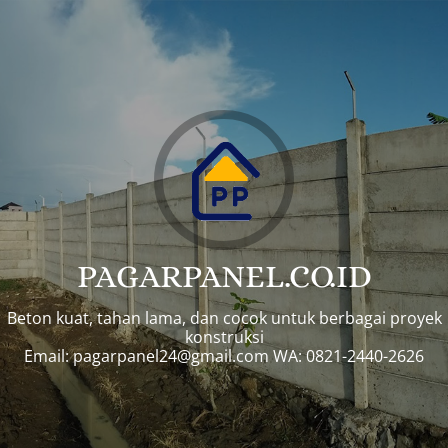
PAGARPANEL.CO.ID
Beton kuat, tahan lama, dan cocok untuk berbagai proyek
konstruksi
Email:
pagarpanel24@gmail.com
WA: 0821-2440-2626