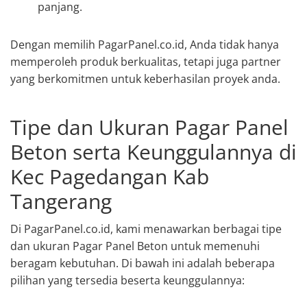
panjang.
Dengan memilih PagarPanel.co.id, Anda tidak hanya
memperoleh produk berkualitas, tetapi juga partner
yang berkomitmen untuk keberhasilan proyek anda.
Tipe dan Ukuran Pagar Panel
Beton serta Keunggulannya di
Kec Pagedangan Kab
Tangerang
Di PagarPanel.co.id, kami menawarkan berbagai tipe
dan ukuran Pagar Panel Beton untuk memenuhi
beragam kebutuhan. Di bawah ini adalah beberapa
pilihan yang tersedia beserta keunggulannya: