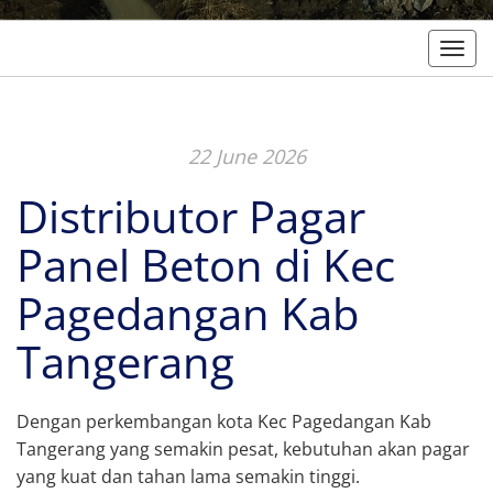
Togg
22 June 2026
Distributor Pagar
Panel Beton di Kec
Pagedangan Kab
Tangerang
Dengan perkembangan kota Kec Pagedangan Kab
Tangerang yang semakin pesat, kebutuhan akan pagar
yang kuat dan tahan lama semakin tinggi.