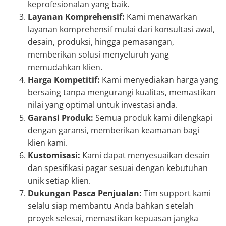
keprofesionalan yang baik.
Layanan Komprehensif:
Kami menawarkan
layanan komprehensif mulai dari konsultasi awal,
desain, produksi, hingga pemasangan,
memberikan solusi menyeluruh yang
memudahkan klien.
Harga Kompetitif:
Kami menyediakan harga yang
bersaing tanpa mengurangi kualitas, memastikan
nilai yang optimal untuk investasi anda.
Garansi Produk:
Semua produk kami dilengkapi
dengan garansi, memberikan keamanan bagi
klien kami.
Kustomisasi:
Kami dapat menyesuaikan desain
dan spesifikasi pagar sesuai dengan kebutuhan
unik setiap klien.
Dukungan Pasca Penjualan:
Tim support kami
selalu siap membantu Anda bahkan setelah
proyek selesai, memastikan kepuasan jangka