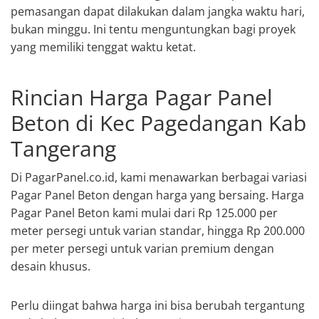
pemasangan dapat dilakukan dalam jangka waktu hari,
bukan minggu. Ini tentu menguntungkan bagi proyek
yang memiliki tenggat waktu ketat.
Rincian Harga Pagar Panel
Beton di Kec Pagedangan Kab
Tangerang
Di PagarPanel.co.id, kami menawarkan berbagai variasi
Pagar Panel Beton dengan harga yang bersaing. Harga
Pagar Panel Beton kami mulai dari Rp 125.000 per
meter persegi untuk varian standar, hingga Rp 200.000
per meter persegi untuk varian premium dengan
desain khusus.
Perlu diingat bahwa harga ini bisa berubah tergantung