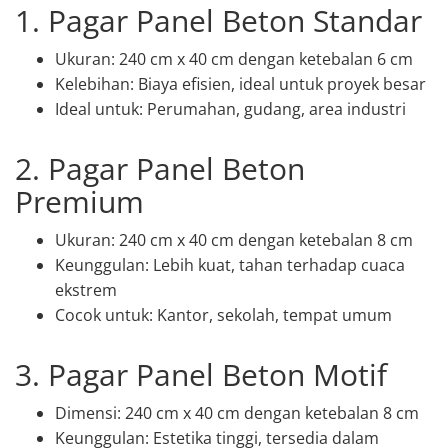
1. Pagar Panel Beton Standar
Ukuran: 240 cm x 40 cm dengan ketebalan 6 cm
Kelebihan: Biaya efisien, ideal untuk proyek besar
Ideal untuk: Perumahan, gudang, area industri
2. Pagar Panel Beton
Premium
Ukuran: 240 cm x 40 cm dengan ketebalan 8 cm
Keunggulan: Lebih kuat, tahan terhadap cuaca
ekstrem
Cocok untuk: Kantor, sekolah, tempat umum
3. Pagar Panel Beton Motif
Dimensi: 240 cm x 40 cm dengan ketebalan 8 cm
Keunggulan: Estetika tinggi, tersedia dalam