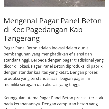
Mengenal Pagar Panel Beton
di Kec Pagedangan Kab
Tangerang
Pagar Panel Beton adalah inovasi dalam dunia
pembangunan yang menghadirkan efisiensi dan
standar tinggi. Berbeda dengan pagar tradisional yang
dicor di lokasi, Pagar Panel Beton diproduksi di pabrik
dengan standar kualitas yang ketat. Dengan proses
produksi yang terstandarisasi, bagian pagar ini
memiliki seragam dan akurasi yang tinggi.
Keunggulan utama Pagar Panel Beton precast terletak
pada ketahanannya. Dengan campuran beton yang