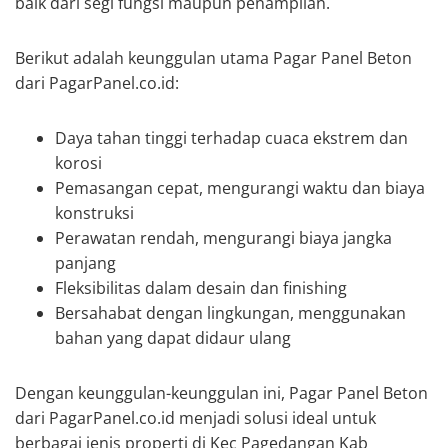
baik dari segi fungsi maupun penampilan.
Berikut adalah keunggulan utama Pagar Panel Beton
dari PagarPanel.co.id:
Daya tahan tinggi terhadap cuaca ekstrem dan
korosi
Pemasangan cepat, mengurangi waktu dan biaya
konstruksi
Perawatan rendah, mengurangi biaya jangka
panjang
Fleksibilitas dalam desain dan finishing
Bersahabat dengan lingkungan, menggunakan
bahan yang dapat didaur ulang
Dengan keunggulan-keunggulan ini, Pagar Panel Beton
dari PagarPanel.co.id menjadi solusi ideal untuk
berbagai jenis properti di Kec Pagedangan Kab