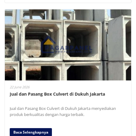
22 June 2026
Jual dan Pasang Box Culvert di Dukuh Jakarta
Jual dan Pasang Box Culvert di Dukuh Jakarta menyediakan
produk berkualitas dengan harga terbaik.
Baca Selengkapnya