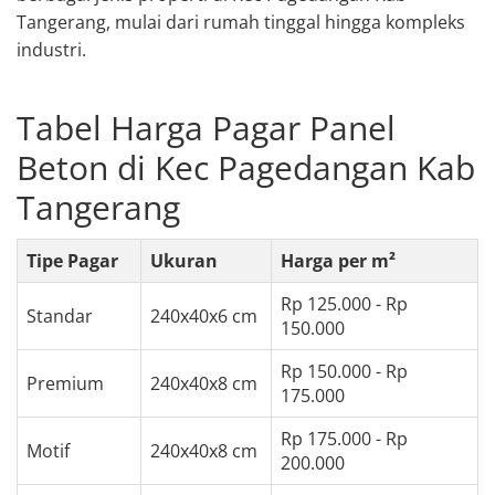
Tangerang, mulai dari rumah tinggal hingga kompleks
industri.
Tabel Harga Pagar Panel
Beton di Kec Pagedangan Kab
Tangerang
Tipe Pagar
Ukuran
Harga per m²
Rp 125.000 - Rp
Standar
240x40x6 cm
150.000
Rp 150.000 - Rp
Premium
240x40x8 cm
175.000
Rp 175.000 - Rp
Motif
240x40x8 cm
200.000