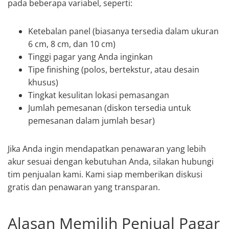
pada beberapa variabel, seperti:
Ketebalan panel (biasanya tersedia dalam ukuran
6 cm, 8 cm, dan 10 cm)
Tinggi pagar yang Anda inginkan
Tipe finishing (polos, bertekstur, atau desain
khusus)
Tingkat kesulitan lokasi pemasangan
Jumlah pemesanan (diskon tersedia untuk
pemesanan dalam jumlah besar)
Jika Anda ingin mendapatkan penawaran yang lebih
akur sesuai dengan kebutuhan Anda, silakan hubungi
tim penjualan kami. Kami siap memberikan diskusi
gratis dan penawaran yang transparan.
Alasan Memilih Penjual Pagar