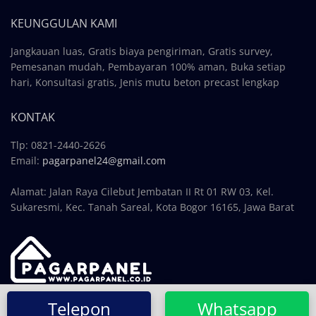
KEUNGGULAN KAMI
Jangkauan luas, Gratis biaya pengiriman, Gratis survey,
Pemesanan mudah, Pembayaran 100% aman, Buka setiap
hari, Konsultasi gratis, Jenis mutu beton precast lengkap
KONTAK
Tlp: 0821-2440-2626
Email:
pagarpanel24@gmail.com
Alamat: Jalan Raya Cilebut Jembatan II Rt 01 RW 03, Kel.
Sukaresmi, Kec. Tanah Sareal, Kota Bogor 16165, Jawa Barat
Copyright © 2024, PAGARPANEL.CO.ID
Telepon
Whatsapp