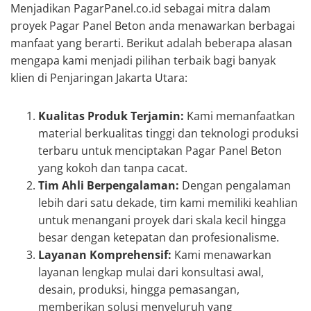
Menjadikan PagarPanel.co.id sebagai mitra dalam
proyek Pagar Panel Beton anda menawarkan berbagai
manfaat yang berarti. Berikut adalah beberapa alasan
mengapa kami menjadi pilihan terbaik bagi banyak
klien di Penjaringan Jakarta Utara:
Kualitas Produk Terjamin:
Kami memanfaatkan
material berkualitas tinggi dan teknologi produksi
terbaru untuk menciptakan Pagar Panel Beton
yang kokoh dan tanpa cacat.
Tim Ahli Berpengalaman:
Dengan pengalaman
lebih dari satu dekade, tim kami memiliki keahlian
untuk menangani proyek dari skala kecil hingga
besar dengan ketepatan dan profesionalisme.
Layanan Komprehensif:
Kami menawarkan
layanan lengkap mulai dari konsultasi awal,
desain, produksi, hingga pemasangan,
memberikan solusi menyeluruh yang