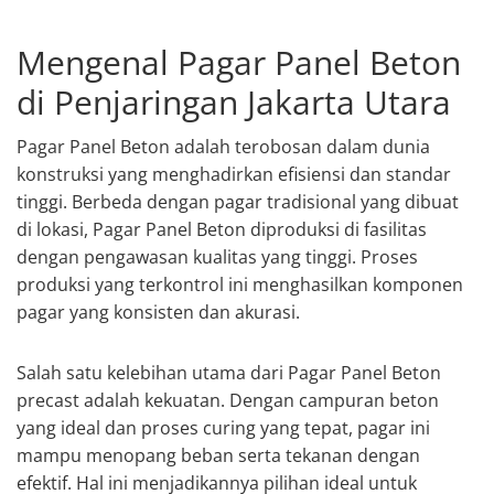
Mengenal Pagar Panel Beton
di Penjaringan Jakarta Utara
Pagar Panel Beton adalah terobosan dalam dunia
konstruksi yang menghadirkan efisiensi dan standar
tinggi. Berbeda dengan pagar tradisional yang dibuat
di lokasi, Pagar Panel Beton diproduksi di fasilitas
dengan pengawasan kualitas yang tinggi. Proses
produksi yang terkontrol ini menghasilkan komponen
pagar yang konsisten dan akurasi.
Salah satu kelebihan utama dari Pagar Panel Beton
precast adalah kekuatan. Dengan campuran beton
yang ideal dan proses curing yang tepat, pagar ini
mampu menopang beban serta tekanan dengan
efektif. Hal ini menjadikannya pilihan ideal untuk