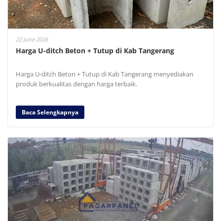
22 June 2026
Harga U-ditch Beton + Tutup di Kab Tangerang
Harga U-ditch Beton + Tutup di Kab Tangerang menyediakan
produk berkualitas dengan harga terbaik.
Baca Selengkapnya