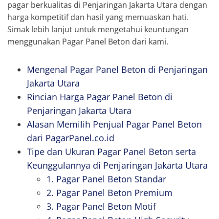
pagar berkualitas di Penjaringan Jakarta Utara dengan
harga kompetitif dan hasil yang memuaskan hati.
Simak lebih lanjut untuk mengetahui keuntungan
menggunakan Pagar Panel Beton dari kami.
Mengenal Pagar Panel Beton di Penjaringan
Jakarta Utara
Rincian Harga Pagar Panel Beton di
Penjaringan Jakarta Utara
Alasan Memilih Penjual Pagar Panel Beton
dari PagarPanel.co.id
Tipe dan Ukuran Pagar Panel Beton serta
Keunggulannya di Penjaringan Jakarta Utara
1. Pagar Panel Beton Standar
2. Pagar Panel Beton Premium
3. Pagar Panel Beton Motif