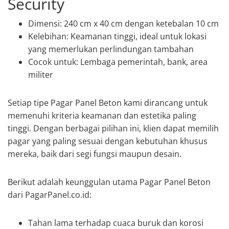
Security
Dimensi: 240 cm x 40 cm dengan ketebalan 10 cm
Kelebihan: Keamanan tinggi, ideal untuk lokasi
yang memerlukan perlindungan tambahan
Cocok untuk: Lembaga pemerintah, bank, area
militer
Setiap tipe Pagar Panel Beton kami dirancang untuk
memenuhi kriteria keamanan dan estetika paling
tinggi. Dengan berbagai pilihan ini, klien dapat memilih
pagar yang paling sesuai dengan kebutuhan khusus
mereka, baik dari segi fungsi maupun desain.
Berikut adalah keunggulan utama Pagar Panel Beton
dari PagarPanel.co.id:
Tahan lama terhadap cuaca buruk dan korosi