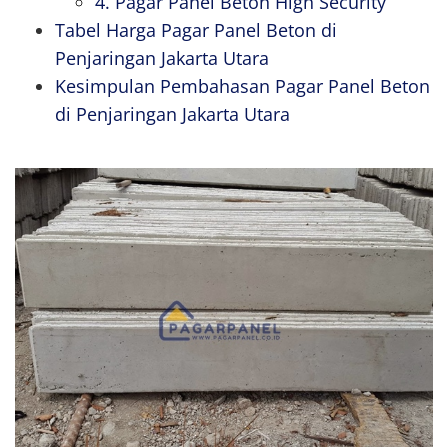
4. Pagar Panel Beton High Security
Tabel Harga Pagar Panel Beton di
Penjaringan Jakarta Utara
Kesimpulan Pembahasan Pagar Panel Beton
di Penjaringan Jakarta Utara