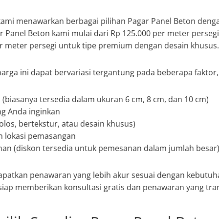
 kami menawarkan berbagai pilihan Pagar Panel Beton deng
r Panel Beton kami mulai dari Rp 125.000 per meter persegi
r meter persegi untuk tipe premium dengan desain khusus.
arga ini dapat bervariasi tergantung pada beberapa faktor, 
 (biasanya tersedia dalam ukuran 6 cm, 8 cm, dan 10 cm)
ng Anda inginkan
polos, bertekstur, atau desain khusus)
an lokasi pemasangan
an (diskon tersedia untuk pemesanan dalam jumlah besar
apatkan penawaran yang lebih akur sesuai dengan kebutuha
 siap memberikan konsultasi gratis dan penawaran yang tra