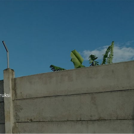
ruksi