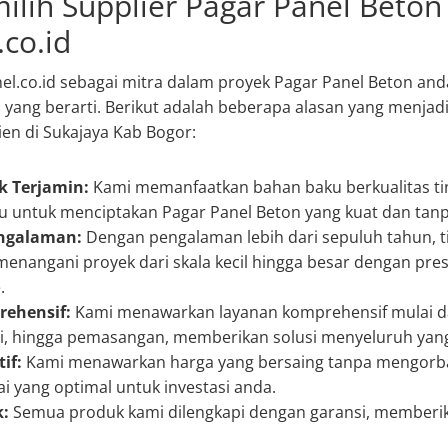
lih Supplier Pagar Panel Beton 
co.id
el.co.id sebagai mitra dalam proyek Pagar Panel Beton a
yang berarti. Berikut adalah beberapa alasan yang menjadi
ien di Sukajaya Kab Bogor:
k Terjamin:
Kami memanfaatkan bahan baku berkualitas tin
u untuk menciptakan Pagar Panel Beton yang kuat dan tanp
engalaman:
Dengan pengalaman lebih dari sepuluh tahun, t
menangani proyek dari skala kecil hingga besar dengan pres
.
ehensif:
Kami menawarkan layanan komprehensif mulai dar
si, hingga pemasangan, memberikan solusi menyeluruh ya
if:
Kami menawarkan harga yang bersaing tanpa mengorba
i yang optimal untuk investasi anda.
k:
Semua produk kami dilengkapi dengan garansi, memberi