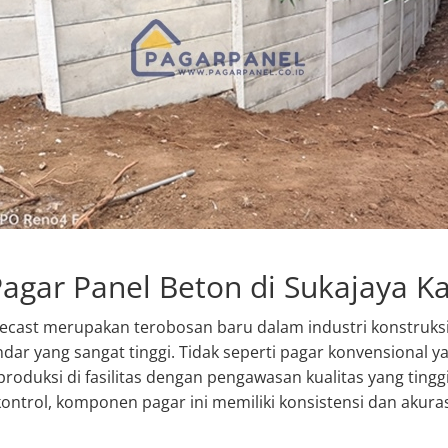
agar Panel Beton di Sukajaya K
recast merupakan terobosan baru dalam industri konstruk
ndar yang sangat tinggi. Tidak seperti pagar konvensional y
produksi di fasilitas dengan pengawasan kualitas yang ting
ntrol, komponen pagar ini memiliki konsistensi dan akurasi