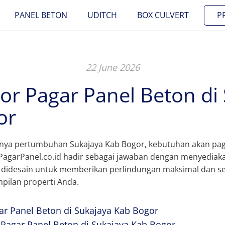
PANEL BETON
UDITCH
BOX CULVERT
P
22 June 2026
tor Pagar Panel Beton di
or
tnya pertumbuhan Sukajaya Kab Bogor, kebutuhan akan pa
 PagarPanel.co.id hadir sebagai jawaban dengan menyediak
g didesain untuk memberikan perlindungan maksimal dan se
ilan properti Anda.
r Panel Beton di Sukajaya Kab Bogor
 Pagar Panel Beton di Sukajaya Kab Bogor