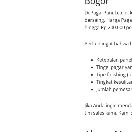
Bogor
Di PagarPanel.co.id,
bersaing. Harga Paga
hingga Rp 200.000 pe
Perlu diingat bahwa h
Ketebalan panel
Tinggi pagar ya
Tipe finishing (
Tingkat kesulit
Jumlah pemesan
Jika Anda ingin mend
tim sales kami. Kami