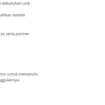
i kebutuhan unik
ahkan setelah
as serta partner
Beton untuk memenuhi
nggulannya: