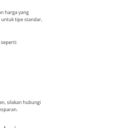
an harga yang
 untuk tipe standar,
seperti:
)
n, silakan hubungi
nsparan.