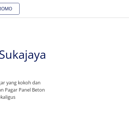
ROMO
 Sukajaya
gar yang kokoh dan
an Pagar Panel Beton
kaligus