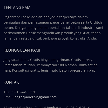
TENTANG KAMI
PagarPanel.co.id adalah penyedia terpercaya dalam
penjualan dan pemasangan pagar panel beton serta U-ditch
beton. Dengan pengalaman bertahun-tahun di industri, kami
berkomitmen untuk menghadirkan produk yang kuat, tahan
lama, dan estetis untuk berbagai proyek konstruksi Anda.
KEUNGGULAN KAMI
Jangkauan luas, Gratis biaya pengiriman, Gratis survey,
Pemesanan mudah, Pembayaran 100% aman, Buka setiap
hari, Konsultasi gratis, Jenis mutu beton precast lengkap
KONTAK
Tlp: 0821-2440-2626
Email:
pagarpanel24@gmail.com
Alamat: Jalan Raya Cilebut Jembatan II Rt 01 RW 03, Kel.