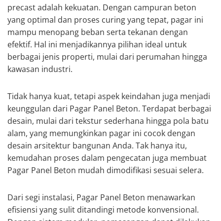
precast adalah kekuatan. Dengan campuran beton
yang optimal dan proses curing yang tepat, pagar ini
mampu menopang beban serta tekanan dengan
efektif. Hal ini menjadikannya pilihan ideal untuk
berbagai jenis properti, mulai dari perumahan hingga
kawasan industri.
Tidak hanya kuat, tetapi aspek keindahan juga menjadi
keunggulan dari Pagar Panel Beton. Terdapat berbagai
desain, mulai dari tekstur sederhana hingga pola batu
alam, yang memungkinkan pagar ini cocok dengan
desain arsitektur bangunan Anda. Tak hanya itu,
kemudahan proses dalam pengecatan juga membuat
Pagar Panel Beton mudah dimodifikasi sesuai selera.
Dari segi instalasi, Pagar Panel Beton menawarkan
efisiensi yang sulit ditandingi metode konvensional.