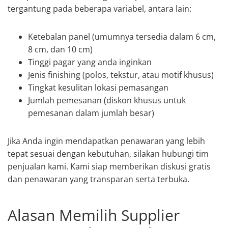
tergantung pada beberapa variabel, antara lain:
Ketebalan panel (umumnya tersedia dalam 6 cm,
8 cm, dan 10 cm)
Tinggi pagar yang anda inginkan
Jenis finishing (polos, tekstur, atau motif khusus)
Tingkat kesulitan lokasi pemasangan
Jumlah pemesanan (diskon khusus untuk
pemesanan dalam jumlah besar)
Jika Anda ingin mendapatkan penawaran yang lebih
tepat sesuai dengan kebutuhan, silakan hubungi tim
penjualan kami. Kami siap memberikan diskusi gratis
dan penawaran yang transparan serta terbuka.
Alasan Memilih Supplier