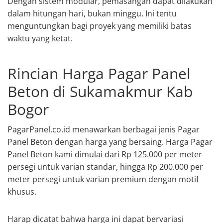
Dengan sistem modular, pemasangan dapat dilakukan
dalam hitungan hari, bukan minggu. Ini tentu
menguntungkan bagi proyek yang memiliki batas
waktu yang ketat.
Rincian Harga Pagar Panel
Beton di Sukamakmur Kab
Bogor
PagarPanel.co.id menawarkan berbagai jenis Pagar
Panel Beton dengan harga yang bersaing. Harga Pagar
Panel Beton kami dimulai dari Rp 125.000 per meter
persegi untuk varian standar, hingga Rp 200.000 per
meter persegi untuk varian premium dengan motif
khusus.
Harap dicatat bahwa harga ini dapat bervariasi