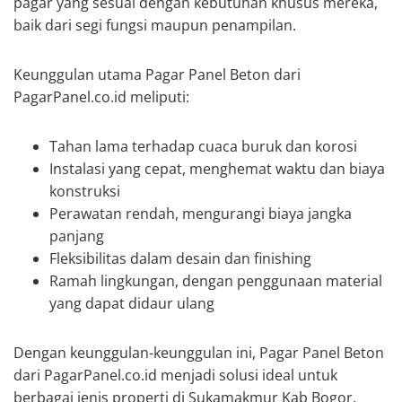
pagar yang sesuai dengan kebutuhan khusus mereka,
baik dari segi fungsi maupun penampilan.
Keunggulan utama Pagar Panel Beton dari
PagarPanel.co.id meliputi:
Tahan lama terhadap cuaca buruk dan korosi
Instalasi yang cepat, menghemat waktu dan biaya
konstruksi
Perawatan rendah, mengurangi biaya jangka
panjang
Fleksibilitas dalam desain dan finishing
Ramah lingkungan, dengan penggunaan material
yang dapat didaur ulang
Dengan keunggulan-keunggulan ini, Pagar Panel Beton
dari PagarPanel.co.id menjadi solusi ideal untuk
berbagai jenis properti di Sukamakmur Kab Bogor,