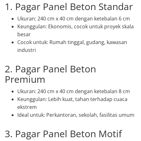
1. Pagar Panel Beton Standar
Ukuran: 240 cm x 40 cm dengan ketebalan 6 cm
Keunggulan: Ekonomis, cocok untuk proyek skala
besar
Cocok untuk: Rumah tinggal, gudang, kawasan
industri
2. Pagar Panel Beton
Premium
Ukuran: 240 cm x 40 cm dengan ketebalan 8 cm
Keunggulan: Lebih kuat, tahan terhadap cuaca
ekstrem
Ideal untuk: Perkantoran, sekolah, fasilitas umum
3. Pagar Panel Beton Motif