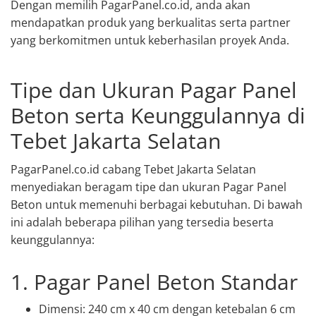
Dengan memilih PagarPanel.co.id, anda akan
mendapatkan produk yang berkualitas serta partner
yang berkomitmen untuk keberhasilan proyek Anda.
Tipe dan Ukuran Pagar Panel
Beton serta Keunggulannya di
Tebet Jakarta Selatan
PagarPanel.co.id cabang Tebet Jakarta Selatan
menyediakan beragam tipe dan ukuran Pagar Panel
Beton untuk memenuhi berbagai kebutuhan. Di bawah
ini adalah beberapa pilihan yang tersedia beserta
keunggulannya:
1. Pagar Panel Beton Standar
Dimensi: 240 cm x 40 cm dengan ketebalan 6 cm