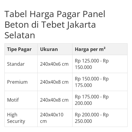
Tabel Harga Pagar Panel
Beton di Tebet Jakarta
Selatan
Tipe Pagar
Ukuran
Harga per m²
Rp 125.000 - Rp
Standar
240x40x6 cm
150.000
Rp 150.000 - Rp
Premium
240x40x8 cm
175.000
Rp 175.000 - Rp
Motif
240x40x8 cm
200.000
High
240x40x10
Rp 200.000 - Rp
Security
cm
250.000