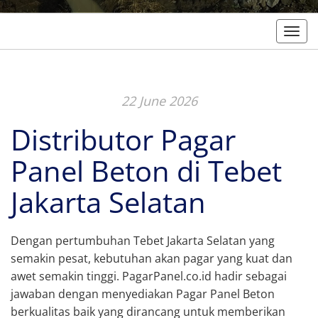
Togg
22 June 2026
Distributor Pagar
Panel Beton di Tebet
Jakarta Selatan
Dengan pertumbuhan Tebet Jakarta Selatan yang
semakin pesat, kebutuhan akan pagar yang kuat dan
awet semakin tinggi. PagarPanel.co.id hadir sebagai
jawaban dengan menyediakan Pagar Panel Beton
berkualitas baik yang dirancang untuk memberikan