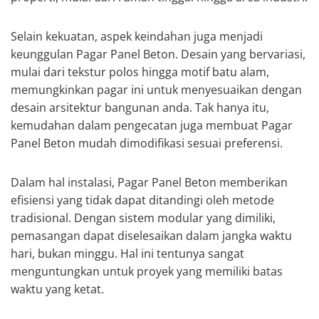
Selain kekuatan, aspek keindahan juga menjadi
keunggulan Pagar Panel Beton. Desain yang bervariasi,
mulai dari tekstur polos hingga motif batu alam,
memungkinkan pagar ini untuk menyesuaikan dengan
desain arsitektur bangunan anda. Tak hanya itu,
kemudahan dalam pengecatan juga membuat Pagar
Panel Beton mudah dimodifikasi sesuai preferensi.
Dalam hal instalasi, Pagar Panel Beton memberikan
efisiensi yang tidak dapat ditandingi oleh metode
tradisional. Dengan sistem modular yang dimiliki,
pemasangan dapat diselesaikan dalam jangka waktu
hari, bukan minggu. Hal ini tentunya sangat
menguntungkan untuk proyek yang memiliki batas
waktu yang ketat.