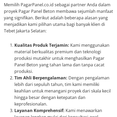
Memilih PagarPanel.co.id sebagai partner Anda dalam
proyek Pagar Panel Beton membawa sejumlah manfaat
yang signifikan. Berikut adalah beberapa alasan yang
menjadikan kami pilihan utama bagi banyak klien di
Tebet Jakarta Selatan:
Kualitas Produk Terjamin:
Kami menggunakan
material berkualitas premium dan teknologi
produksi mutakhir untuk menghasilkan Pagar
Panel Beton yang tahan lama dan tanpa cacat
produksi.
Tim Ahli Berpengalaman:
Dengan pengalaman
lebih dari sepuluh tahun, tim kami memiliki
keahlian untuk menangani proyek dari skala kecil
hingga besar dengan ketepatan dan
keprofesionalan.
Layanan Komprehensif:
Kami menawarkan
layanan lengkap mulai dari konsultasi awal,