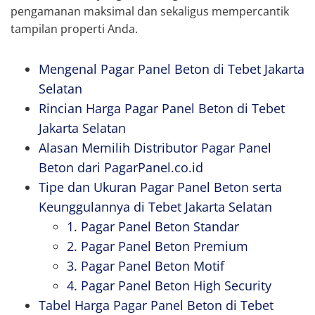
pengamanan maksimal dan sekaligus mempercantik
tampilan properti Anda.
Mengenal Pagar Panel Beton di Tebet Jakarta
Selatan
Rincian Harga Pagar Panel Beton di Tebet
Jakarta Selatan
Alasan Memilih Distributor Pagar Panel
Beton dari PagarPanel.co.id
Tipe dan Ukuran Pagar Panel Beton serta
Keunggulannya di Tebet Jakarta Selatan
1. Pagar Panel Beton Standar
2. Pagar Panel Beton Premium
3. Pagar Panel Beton Motif
4. Pagar Panel Beton High Security
Tabel Harga Pagar Panel Beton di Tebet