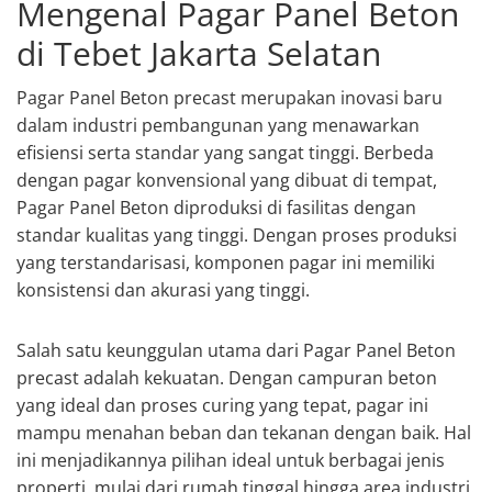
Mengenal Pagar Panel Beton
di Tebet Jakarta Selatan
Pagar Panel Beton precast merupakan inovasi baru
dalam industri pembangunan yang menawarkan
efisiensi serta standar yang sangat tinggi. Berbeda
dengan pagar konvensional yang dibuat di tempat,
Pagar Panel Beton diproduksi di fasilitas dengan
standar kualitas yang tinggi. Dengan proses produksi
yang terstandarisasi, komponen pagar ini memiliki
konsistensi dan akurasi yang tinggi.
Salah satu keunggulan utama dari Pagar Panel Beton
precast adalah kekuatan. Dengan campuran beton
yang ideal dan proses curing yang tepat, pagar ini
mampu menahan beban dan tekanan dengan baik. Hal
ini menjadikannya pilihan ideal untuk berbagai jenis
properti, mulai dari rumah tinggal hingga area industri.