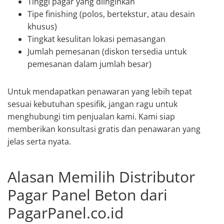
Tinggi pagar yang diinginkan
Tipe finishing (polos, bertekstur, atau desain
khusus)
Tingkat kesulitan lokasi pemasangan
Jumlah pemesanan (diskon tersedia untuk
pemesanan dalam jumlah besar)
Untuk mendapatkan penawaran yang lebih tepat
sesuai kebutuhan spesifik, jangan ragu untuk
menghubungi tim penjualan kami. Kami siap
memberikan konsultasi gratis dan penawaran yang
jelas serta nyata.
Alasan Memilih Distributor
Pagar Panel Beton dari
PagarPanel.co.id