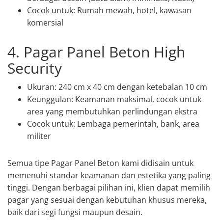
Cocok untuk: Rumah mewah, hotel, kawasan
komersial
4. Pagar Panel Beton High
Security
Ukuran: 240 cm x 40 cm dengan ketebalan 10 cm
Keunggulan: Keamanan maksimal, cocok untuk
area yang membutuhkan perlindungan ekstra
Cocok untuk: Lembaga pemerintah, bank, area
militer
Semua tipe Pagar Panel Beton kami didisain untuk
memenuhi standar keamanan dan estetika yang paling
tinggi. Dengan berbagai pilihan ini, klien dapat memilih
pagar yang sesuai dengan kebutuhan khusus mereka,
baik dari segi fungsi maupun desain.