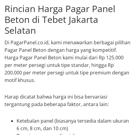
Rincian Harga Pagar Panel
Beton di Tebet Jakarta
Selatan
Di PagarPanel.co.id, kami menawarkan berbagai pilihan
Pagar Panel Beton dengan harga yang kompetitif.
Harga Pagar Panel Beton kami mulai dari Rp 125.000
per meter persegi untuk tipe standar, hingga Rp
200.000 per meter persegi untuk tipe premium dengan
motif khusus.
Harap dicatat bahwa harga ini bisa bervariasi
tergantung pada beberapa faktor, antara lain:
Ketebalan panel (biasanya tersedia dalam ukuran
6 cm, 8 cm, dan 10 cm)