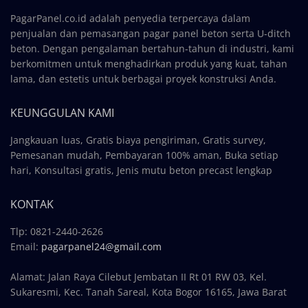
PagarPanel.co.id adalah penyedia terpercaya dalam
penjualan dan pemasangan pagar panel beton serta U-ditch
beton. Dengan pengalaman bertahun-tahun di industri, kami
berkomitmen untuk menghadirkan produk yang kuat, tahan
lama, dan estetis untuk berbagai proyek konstruksi Anda.
KEUNGGULAN KAMI
Jangkauan luas, Gratis biaya pengiriman, Gratis survey,
Pemesanan mudah, Pembayaran 100% aman, Buka setiap
hari, Konsultasi gratis, Jenis mutu beton precast lengkap
KONTAK
Tlp: 0821-2440-2626
Email:
pagarpanel24@gmail.com
Alamat: Jalan Raya Cilebut Jembatan II Rt 01 RW 03, Kel.
Sukaresmi, Kec. Tanah Sareal, Kota Bogor 16165, Jawa Barat