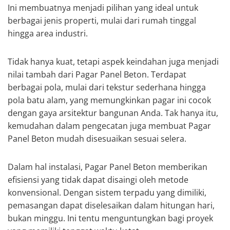
Ini membuatnya menjadi pilihan yang ideal untuk
berbagai jenis properti, mulai dari rumah tinggal
hingga area industri.
Tidak hanya kuat, tetapi aspek keindahan juga menjadi
nilai tambah dari Pagar Panel Beton. Terdapat
berbagai pola, mulai dari tekstur sederhana hingga
pola batu alam, yang memungkinkan pagar ini cocok
dengan gaya arsitektur bangunan Anda. Tak hanya itu,
kemudahan dalam pengecatan juga membuat Pagar
Panel Beton mudah disesuaikan sesuai selera.
Dalam hal instalasi, Pagar Panel Beton memberikan
efisiensi yang tidak dapat disaingi oleh metode
konvensional. Dengan sistem terpadu yang dimiliki,
pemasangan dapat diselesaikan dalam hitungan hari,
bukan minggu. Ini tentu menguntungkan bagi proyek