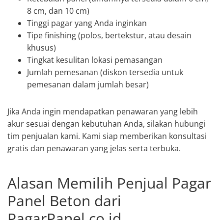
8 cm, dan 10 cm)
Tinggi pagar yang Anda inginkan
Tipe finishing (polos, bertekstur, atau desain
khusus)
Tingkat kesulitan lokasi pemasangan
Jumlah pemesanan (diskon tersedia untuk
pemesanan dalam jumlah besar)
Jika Anda ingin mendapatkan penawaran yang lebih
akur sesuai dengan kebutuhan Anda, silakan hubungi
tim penjualan kami. Kami siap memberikan konsultasi
gratis dan penawaran yang jelas serta terbuka.
Alasan Memilih Penjual Pagar
Panel Beton dari
PagarPanel.co.id