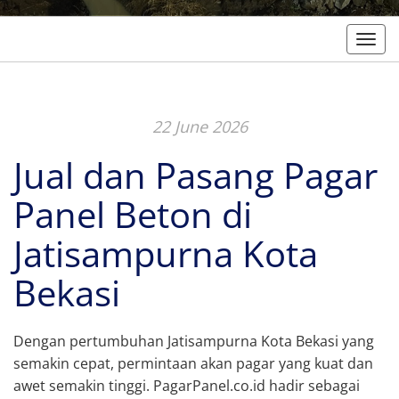
Togg
22 June 2026
Jual dan Pasang Pagar
Panel Beton di
Jatisampurna Kota
Bekasi
Dengan pertumbuhan Jatisampurna Kota Bekasi yang
semakin cepat, permintaan akan pagar yang kuat dan
awet semakin tinggi. PagarPanel.co.id hadir sebagai