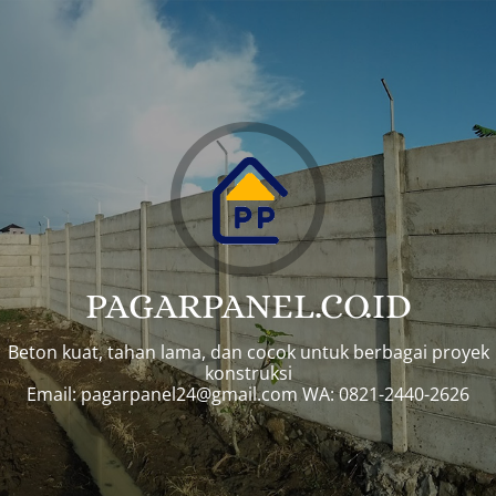
PAGARPANEL.CO.ID
Beton kuat, tahan lama, dan cocok untuk berbagai proyek
konstruksi
Email:
pagarpanel24@gmail.com
WA: 0821-2440-2626