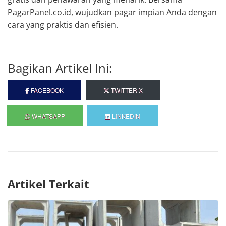
PagarPanel.co.id, wujudkan pagar impian Anda dengan
cara yang praktis dan efisien.
Bagikan Artikel Ini:
FACEBOOK
TWITTER X
WHATSAPP
LINKEDIN
Artikel Terkait