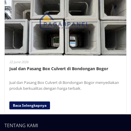
22 June 2026
Jual dan Pasang Box Culvert di Bondongan Bogor
Jual dan Pasang Box Culvert di Bondongan Bogor menyediakan
produk berkualitas dengan harga terbaik.
Baca Selengkapnya
TENTANG KAMI