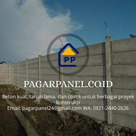
PAGARPANEL.CO.ID
Beton kuat, tahan lama, dan cocok untuk berbagai proyek
konstruksi
Email:
pagarpanel24@gmail.com
WA: 0821-2440-2626