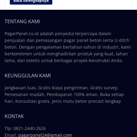
Baca Selengkapnya
TENTANG KAMI
PagarPanel.co.id adalah penyedia terpercaya dalam
penjualan dan pemasangan pagar panel beton serta U-ditch
beton. Dengan pengalaman bertahun-tahun di industri, kami
berkomitmen untuk menghadirkan produk yang kuat, tahan
lama, dan estetis untuk berbagai proyek konstruksi Anda.
KEUNGGULAN KAMI
Jangkauan luas, Gratis biaya pengiriman, Gratis survey,
Pemesanan mudah, Pembayaran 100% aman, Buka setiap
hari, Konsultasi gratis, Jenis mutu beton precast lengkap
KONTAK
Tlp: 0821-2440-2626
Email:
pagarpanel24@gmail.com