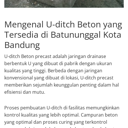
Mengenal U-ditch Beton yang
Tersedia di Batununggal Kota
Bandung
U-ditch Beton precast adalah jaringan drainase
berbentuk U yang dibuat di pabrik dengan ukuran
kualitas yang tinggi. Berbeda dengan jaringan
konvensional yang dibuat di lokasi, U-ditch precast
memberikan sejumlah keunggulan penting dalam hal
efisiensi dan mutu.
Proses pembuatan U-ditch di fasilitas memungkinkan
kontrol kualitas yang lebih optimal. Campuran beton
yang optimal dan proses curing yang terkontrol