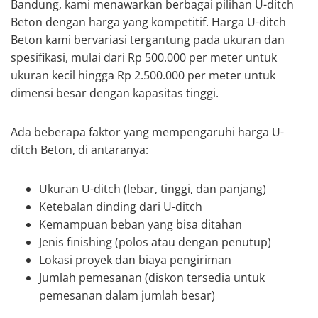
Bandung, kami menawarkan berbagai pilihan U-ditch
Beton dengan harga yang kompetitif. Harga U-ditch
Beton kami bervariasi tergantung pada ukuran dan
spesifikasi, mulai dari Rp 500.000 per meter untuk
ukuran kecil hingga Rp 2.500.000 per meter untuk
dimensi besar dengan kapasitas tinggi.
Ada beberapa faktor yang mempengaruhi harga U-
ditch Beton, di antaranya:
Ukuran U-ditch (lebar, tinggi, dan panjang)
Ketebalan dinding dari U-ditch
Kemampuan beban yang bisa ditahan
Jenis finishing (polos atau dengan penutup)
Lokasi proyek dan biaya pengiriman
Jumlah pemesanan (diskon tersedia untuk
pemesanan dalam jumlah besar)