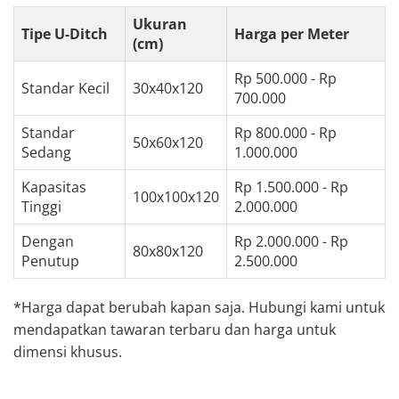
Ukuran
Tipe U-Ditch
Harga per Meter
(cm)
Rp 500.000 - Rp
Standar Kecil
30x40x120
700.000
Standar
Rp 800.000 - Rp
50x60x120
Sedang
1.000.000
Kapasitas
Rp 1.500.000 - Rp
100x100x120
Tinggi
2.000.000
Dengan
Rp 2.000.000 - Rp
80x80x120
Penutup
2.500.000
*Harga dapat berubah kapan saja. Hubungi kami untuk
mendapatkan tawaran terbaru dan harga untuk
dimensi khusus.