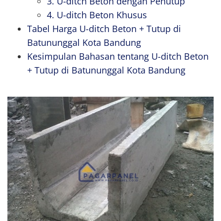
3. U-ditch Beton dengan Penutup
4. U-ditch Beton Khusus
Tabel Harga U-ditch Beton + Tutup di
Batununggal Kota Bandung
Kesimpulan Bahasan tentang U-ditch Beton
+ Tutup di Batununggal Kota Bandung