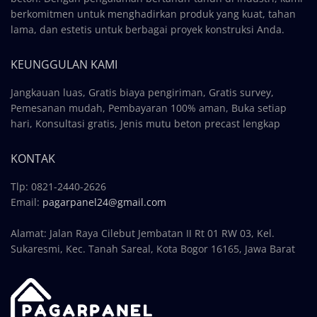
berkomitmen untuk menghadirkan produk yang kuat, tahan
lama, dan estetis untuk berbagai proyek konstruksi Anda.
KEUNGGULAN KAMI
Jangkauan luas, Gratis biaya pengiriman, Gratis survey,
Pemesanan mudah, Pembayaran 100% aman, Buka setiap
hari, Konsultasi gratis, Jenis mutu beton precast lengkap
KONTAK
Tlp: 0821-2440-2626
Email:
pagarpanel24@gmail.com
Alamat: Jalan Raya Cilebut Jembatan II Rt 01 RW 03, Kel.
Sukaresmi, Kec. Tanah Sareal, Kota Bogor 16165, Jawa Barat