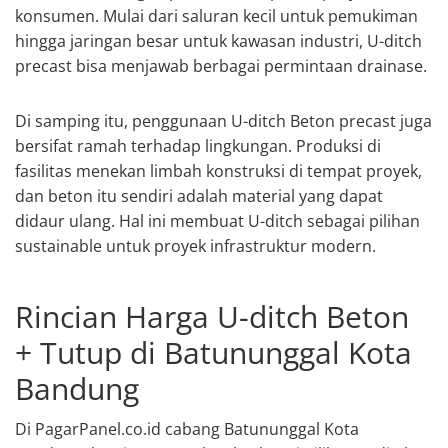
konsumen. Mulai dari saluran kecil untuk pemukiman
hingga jaringan besar untuk kawasan industri, U-ditch
precast bisa menjawab berbagai permintaan drainase.
Di samping itu, penggunaan U-ditch Beton precast juga
bersifat ramah terhadap lingkungan. Produksi di
fasilitas menekan limbah konstruksi di tempat proyek,
dan beton itu sendiri adalah material yang dapat
didaur ulang. Hal ini membuat U-ditch sebagai pilihan
sustainable untuk proyek infrastruktur modern.
Rincian Harga U-ditch Beton
+ Tutup di Batununggal Kota
Bandung
Di PagarPanel.co.id cabang Batununggal Kota