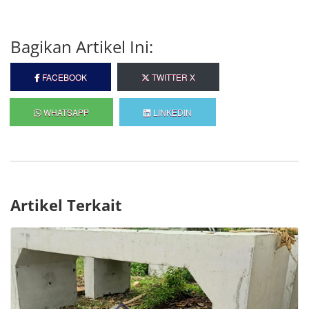
Bagikan Artikel Ini:
FACEBOOK
TWITTER X
WHATSAPP
LINKEDIN
Artikel Terkait