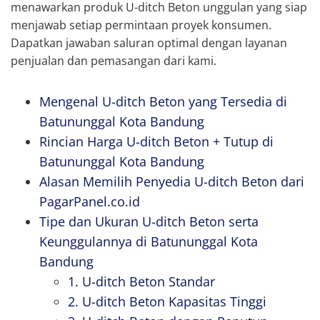
menawarkan produk U-ditch Beton unggulan yang siap
menjawab setiap permintaan proyek konsumen.
Dapatkan jawaban saluran optimal dengan layanan
penjualan dan pemasangan dari kami.
Mengenal U-ditch Beton yang Tersedia di
Batununggal Kota Bandung
Rincian Harga U-ditch Beton + Tutup di
Batununggal Kota Bandung
Alasan Memilih Penyedia U-ditch Beton dari
PagarPanel.co.id
Tipe dan Ukuran U-ditch Beton serta
Keunggulannya di Batununggal Kota
Bandung
1. U-ditch Beton Standar
2. U-ditch Beton Kapasitas Tinggi