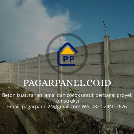
PAGARPANEL.CO.ID
Beton kuat, tahan lama, dan cocok untuk berbagai proyek
konstruksi
Email:
pagarpanel24@gmail.com
WA: 0821-2440-2626