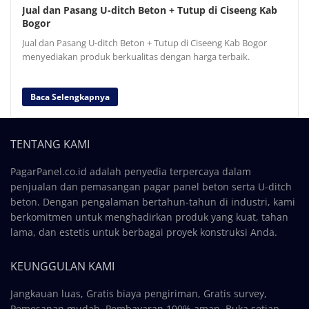
Jual dan Pasang U-ditch Beton + Tutup di Ciseeng Kab
Bogor
Jual dan Pasang U-ditch Beton + Tutup di Ciseeng Kab Bogor
menyediakan produk berkualitas dengan harga terbaik.
Baca Selengkapnya
TENTANG KAMI
PagarPanel.co.id adalah penyedia terpercaya dalam
penjualan dan pemasangan pagar panel beton serta U-ditch
beton. Dengan pengalaman bertahun-tahun di industri, kami
berkomitmen untuk menghadirkan produk yang kuat, tahan
lama, dan estetis untuk berbagai proyek konstruksi Anda.
KEUNGGULAN KAMI
Jangkauan luas, Gratis biaya pengiriman, Gratis survey,
Pemesanan mudah, Pembayaran 100% aman, Buka setiap