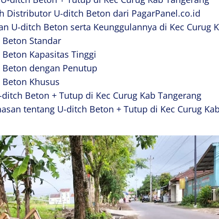
 Distributor U-ditch Beton dari PagarPanel.co.id
an U-ditch Beton serta Keunggulannya di Kec Curug 
h Beton Standar
h Beton Kapasitas Tinggi
ch Beton dengan Penutup
h Beton Khusus
-ditch Beton + Tutup di Kec Curug Kab Tangerang
asan tentang U-ditch Beton + Tutup di Kec Curug Ka