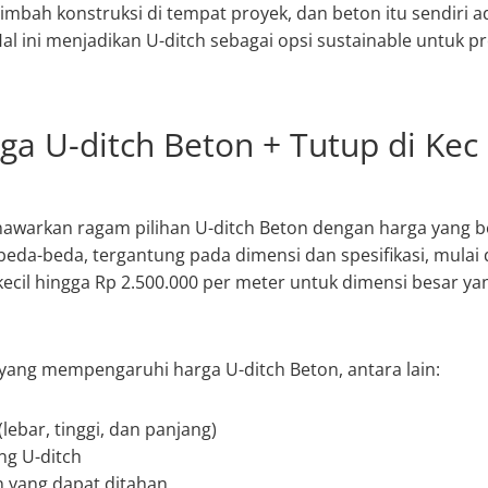
 limbah konstruksi di tempat proyek, dan beton itu sendiri 
al ini menjadikan U-ditch sebagai opsi sustainable untuk pr
ga U-ditch Beton + Tutup di Kec
awarkan ragam pilihan U-ditch Beton dengan harga yang b
beda-beda, tergantung pada dimensi dan spesifikasi, mulai 
ecil hingga Rp 2.500.000 per meter untuk dimensi besar yan
yang mempengaruhi harga U-ditch Beton, antara lain:
lebar, tinggi, dan panjang)
ng U-ditch
n yang dapat ditahan