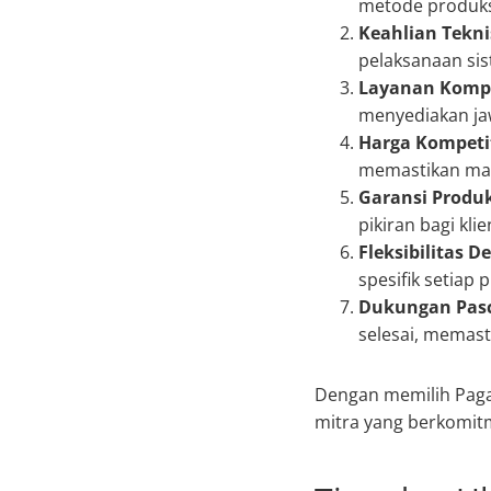
metode produks
Keahlian Tekni
pelaksanaan sis
Layanan Kompr
menyediakan ja
Harga Kompetit
memastikan man
Garansi Produ
pikiran bagi kli
Fleksibilitas D
spesifik setiap 
Dukungan Pasc
selesai, memast
Dengan memilih Pagar
mitra yang berkomitm