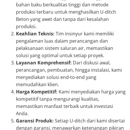
bahan baku berkualitas tinggi dan metode
produksi terbaru untuk menghasilkan U-ditch
Beton yang awet dan tanpa dari kesalahan
produksi.
Keahlian Teknis:
Tim insinyur kami memiliki
pengalaman luas dalam perancangan dan
pelaksanaan sistem saluran air, memastikan
solusi yang optimal untuk setiap proyek.
Layanan Komprehensif:
Dari diskusi awal,
perancangan, pembuatan, hingga instalasi, kami
menyediakan solusi end-to-end yang
memudahkan klien.
Harga Kompetitif:
Kami menyediakan harga yang
kompetitif tanpa mengurangi kualitas,
memastikan manfaat terbaik untuk investasi
Anda.
Garansi Produk:
Setiap U-ditch dari kami disertai
dengan garansi, menawarkan ketenangan pikiran