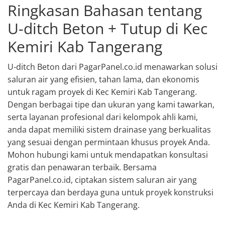
Ringkasan Bahasan tentang
U-ditch Beton + Tutup di Kec
Kemiri Kab Tangerang
U-ditch Beton dari PagarPanel.co.id menawarkan solusi
saluran air yang efisien, tahan lama, dan ekonomis
untuk ragam proyek di Kec Kemiri Kab Tangerang.
Dengan berbagai tipe dan ukuran yang kami tawarkan,
serta layanan profesional dari kelompok ahli kami,
anda dapat memiliki sistem drainase yang berkualitas
yang sesuai dengan permintaan khusus proyek Anda.
Mohon hubungi kami untuk mendapatkan konsultasi
gratis dan penawaran terbaik. Bersama
PagarPanel.co.id, ciptakan sistem saluran air yang
terpercaya dan berdaya guna untuk proyek konstruksi
Anda di Kec Kemiri Kab Tangerang.