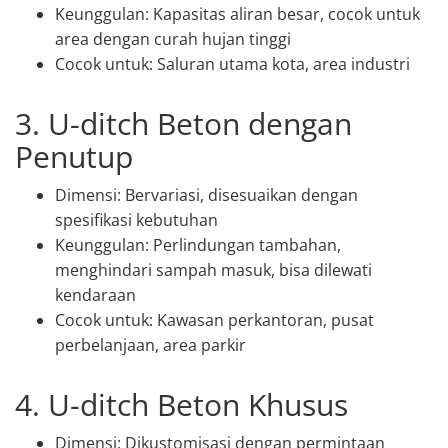
Keunggulan: Kapasitas aliran besar, cocok untuk
area dengan curah hujan tinggi
Cocok untuk: Saluran utama kota, area industri
3. U-ditch Beton dengan
Penutup
Dimensi: Bervariasi, disesuaikan dengan
spesifikasi kebutuhan
Keunggulan: Perlindungan tambahan,
menghindari sampah masuk, bisa dilewati
kendaraan
Cocok untuk: Kawasan perkantoran, pusat
perbelanjaan, area parkir
4. U-ditch Beton Khusus
Dimensi: Dikustomisasi dengan permintaan