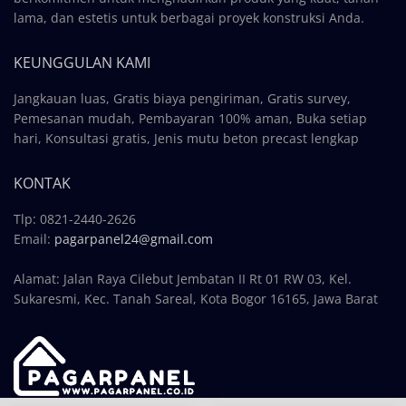
lama, dan estetis untuk berbagai proyek konstruksi Anda.
KEUNGGULAN KAMI
Jangkauan luas, Gratis biaya pengiriman, Gratis survey,
Pemesanan mudah, Pembayaran 100% aman, Buka setiap
hari, Konsultasi gratis, Jenis mutu beton precast lengkap
KONTAK
Tlp: 0821-2440-2626
Email:
pagarpanel24@gmail.com
Alamat: Jalan Raya Cilebut Jembatan II Rt 01 RW 03, Kel.
Sukaresmi, Kec. Tanah Sareal, Kota Bogor 16165, Jawa Barat