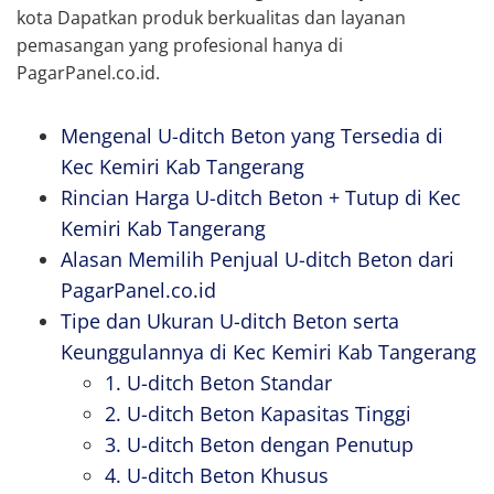
kota Dapatkan produk berkualitas dan layanan
pemasangan yang profesional hanya di
PagarPanel.co.id.
Mengenal U-ditch Beton yang Tersedia di
Kec Kemiri Kab Tangerang
Rincian Harga U-ditch Beton + Tutup di Kec
Kemiri Kab Tangerang
Alasan Memilih Penjual U-ditch Beton dari
PagarPanel.co.id
Tipe dan Ukuran U-ditch Beton serta
Keunggulannya di Kec Kemiri Kab Tangerang
1. U-ditch Beton Standar
2. U-ditch Beton Kapasitas Tinggi
3. U-ditch Beton dengan Penutup
4. U-ditch Beton Khusus