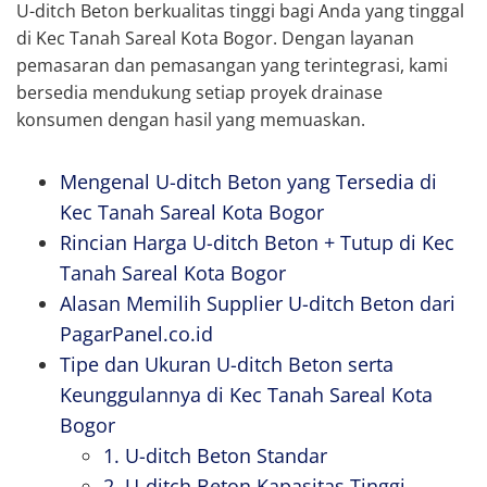
U-ditch Beton berkualitas tinggi bagi Anda yang tinggal
di Kec Tanah Sareal Kota Bogor. Dengan layanan
pemasaran dan pemasangan yang terintegrasi, kami
bersedia mendukung setiap proyek drainase
konsumen dengan hasil yang memuaskan.
Mengenal U-ditch Beton yang Tersedia di
Kec Tanah Sareal Kota Bogor
Rincian Harga U-ditch Beton + Tutup di Kec
Tanah Sareal Kota Bogor
Alasan Memilih Supplier U-ditch Beton dari
PagarPanel.co.id
Tipe dan Ukuran U-ditch Beton serta
Keunggulannya di Kec Tanah Sareal Kota
Bogor
1. U-ditch Beton Standar
2. U-ditch Beton Kapasitas Tinggi