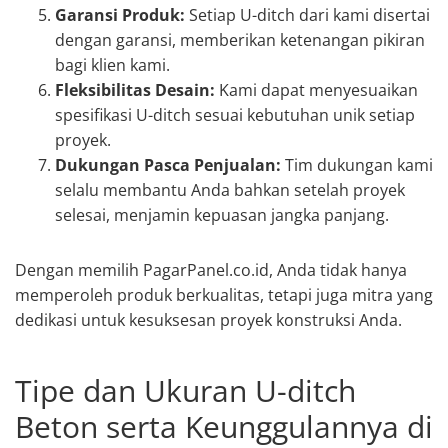
Garansi Produk:
Setiap U-ditch dari kami disertai
dengan garansi, memberikan ketenangan pikiran
bagi klien kami.
Fleksibilitas Desain:
Kami dapat menyesuaikan
spesifikasi U-ditch sesuai kebutuhan unik setiap
proyek.
Dukungan Pasca Penjualan:
Tim dukungan kami
selalu membantu Anda bahkan setelah proyek
selesai, menjamin kepuasan jangka panjang.
Dengan memilih PagarPanel.co.id, Anda tidak hanya
memperoleh produk berkualitas, tetapi juga mitra yang
dedikasi untuk kesuksesan proyek konstruksi Anda.
Tipe dan Ukuran U-ditch
Beton serta Keunggulannya di