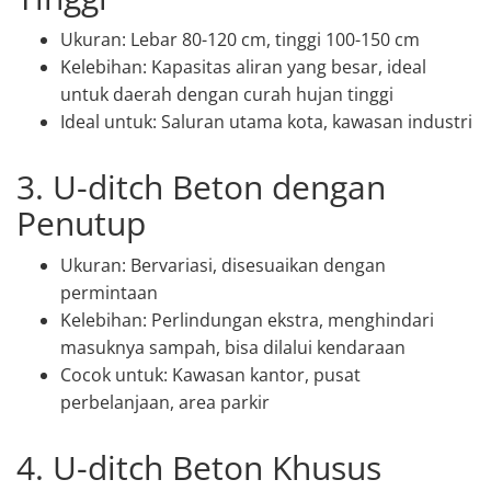
Ukuran: Lebar 80-120 cm, tinggi 100-150 cm
Kelebihan: Kapasitas aliran yang besar, ideal
untuk daerah dengan curah hujan tinggi
Ideal untuk: Saluran utama kota, kawasan industri
3. U-ditch Beton dengan
Penutup
Ukuran: Bervariasi, disesuaikan dengan
permintaan
Kelebihan: Perlindungan ekstra, menghindari
masuknya sampah, bisa dilalui kendaraan
Cocok untuk: Kawasan kantor, pusat
perbelanjaan, area parkir
4. U-ditch Beton Khusus