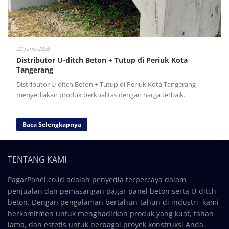
22 June 2026
Distributor U-ditch Beton + Tutup di Periuk Kota
Tangerang
Distributor U-ditch Beton + Tutup di Periuk Kota Tangerang
menyediakan produk berkualitas dengan harga terbaik.
Baca Selengkapnya
TENTANG KAMI
PagarPanel.co.id adalah penyedia terpercaya dalam
penjualan dan pemasangan pagar panel beton serta U-ditch
beton. Dengan pengalaman bertahun-tahun di industri, kami
berkomitmen untuk menghadirkan produk yang kuat, tahan
lama, dan estetis untuk berbagai proyek konstruksi Anda.