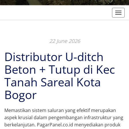
Togg
22 June 2026
Distributor U-ditch
Beton + Tutup di Kec
Tanah Sareal Kota
Bogor
Memastikan sistem saluran yang efektif merupakan
aspek krusial dalam pengembangan infrastruktur yang
berkelanjutan. PagarPanel.co.id menyediakan produk