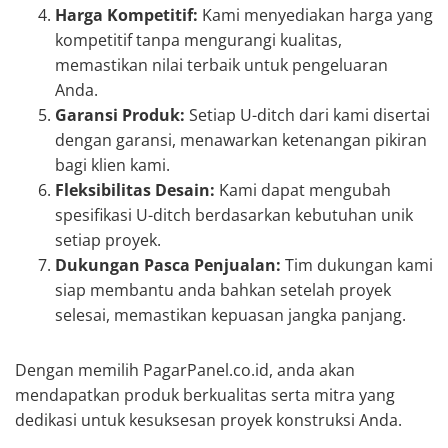
Harga Kompetitif:
Kami menyediakan harga yang
kompetitif tanpa mengurangi kualitas,
memastikan nilai terbaik untuk pengeluaran
Anda.
Garansi Produk:
Setiap U-ditch dari kami disertai
dengan garansi, menawarkan ketenangan pikiran
bagi klien kami.
Fleksibilitas Desain:
Kami dapat mengubah
spesifikasi U-ditch berdasarkan kebutuhan unik
setiap proyek.
Dukungan Pasca Penjualan:
Tim dukungan kami
siap membantu anda bahkan setelah proyek
selesai, memastikan kepuasan jangka panjang.
Dengan memilih PagarPanel.co.id, anda akan
mendapatkan produk berkualitas serta mitra yang
dedikasi untuk kesuksesan proyek konstruksi Anda.