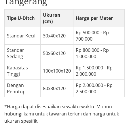
Tangerang
Ukuran
Tipe U-Ditch
Harga per Meter
(cm)
Rp 500.000 - Rp
Standar Kecil
30x40x120
700.000
Standar
Rp 800.000 - Rp
50x60x120
Sedang
1.000.000
Kapasitas
Rp 1.500.000 - Rp
100x100x120
Tinggi
2.000.000
Dengan
Rp 2.000.000 - Rp
80x80x120
Penutup
2.500.000
*Harga dapat disesuaikan sewaktu-waktu. Mohon
hubungi kami untuk tawaran terkini dan harga untuk
ukuran spesifik.