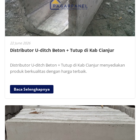
22 June 2026
Distributor U-ditch Beton + Tutup di Kab Cianjur
Distributor U-ditch Beton + Tutup di Kab Cianjur menyediakan
produk berkualitas dengan harga terbaik.
Baca Selengkapnya