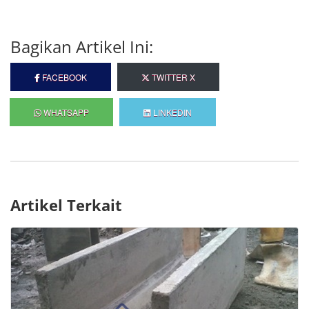
Bagikan Artikel Ini:
FACEBOOK
TWITTER X
WHATSAPP
LINKEDIN
Artikel Terkait