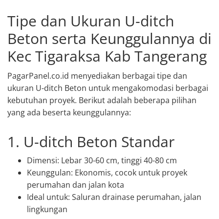
Tipe dan Ukuran U-ditch
Beton serta Keunggulannya di
Kec Tigaraksa Kab Tangerang
PagarPanel.co.id menyediakan berbagai tipe dan
ukuran U-ditch Beton untuk mengakomodasi berbagai
kebutuhan proyek. Berikut adalah beberapa pilihan
yang ada beserta keunggulannya:
1. U-ditch Beton Standar
Dimensi: Lebar 30-60 cm, tinggi 40-80 cm
Keunggulan: Ekonomis, cocok untuk proyek
perumahan dan jalan kota
Ideal untuk: Saluran drainase perumahan, jalan
lingkungan