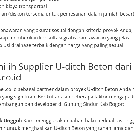
an biaya transportasi
an (diskon tersedia untuk pemesanan dalam jumlah besar
nawaran yang akurat sesuai dengan kriteria proyek Anda,
 siap memberikan konsultasi gratis dan tawaran yang jelas
usi drainase terbaik dengan harga yang paling sesuai.
lih Supplier U-ditch Beton dari
co.id
el.co.id sebagai partner dalam proyek U-ditch Beton And
yang signifikan. Berikut adalah beberapa faktor mengapa 
embangun dan developer di Gunung Sindur Kab Bogor:
k Unggul:
Kami menggunakan bahan baku berkualitas tingg
ir untuk menghasilkan U-ditch Beton yang tahan lama dan 