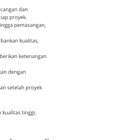
ncangan dan
iap proyek.
hingga pemasangan,
bankan kualitas,
mberikan ketenangan
kan dengan
an setelah proyek
ualitas tinggi,