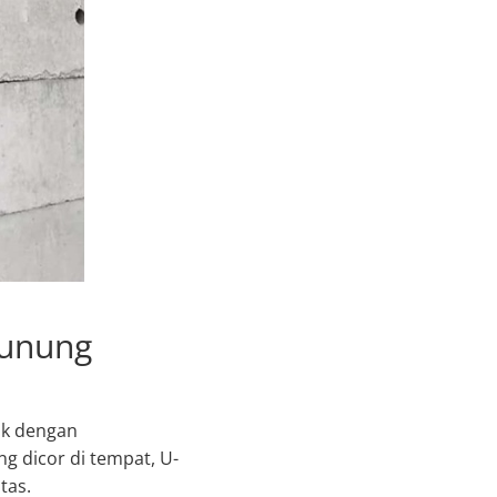
Gunung
ik dengan
g dicor di tempat, U-
tas.