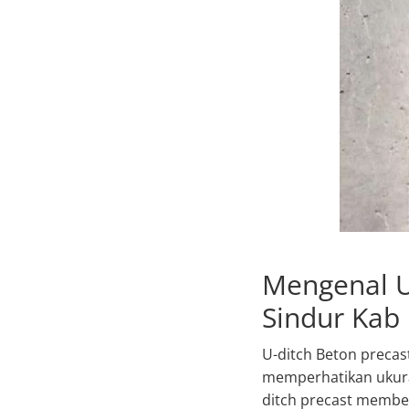
Mengenal U
Sindur Kab
U-ditch Beton precas
memperhatikan ukuran
ditch precast memberi