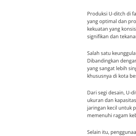
Produksi U-ditch di 
yang optimal dan pr
kekuatan yang konsis
signifikan dan tekana
Salah satu keunggul
Dibandingkan dengan 
yang sangat lebih si
khususnya di kota be
Dari segi desain, U-d
ukuran dan kapasitas
jaringan kecil untuk
memenuhi ragam keb
Selain itu, pengguna