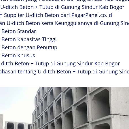
 U-ditch Beton + Tutup di Gunung Sindur Kab Bogor
h Supplier U-ditch Beton dari PagarPanel.co.id
an U-ditch Beton serta Keunggulannya di Gunung Si
h Beton Standar
h Beton Kapasitas Tinggi
ch Beton dengan Penutup
h Beton Khusus
-ditch Beton + Tutup di Gunung Sindur Kab Bogor
hasan tentang U-ditch Beton + Tutup di Gunung Sin