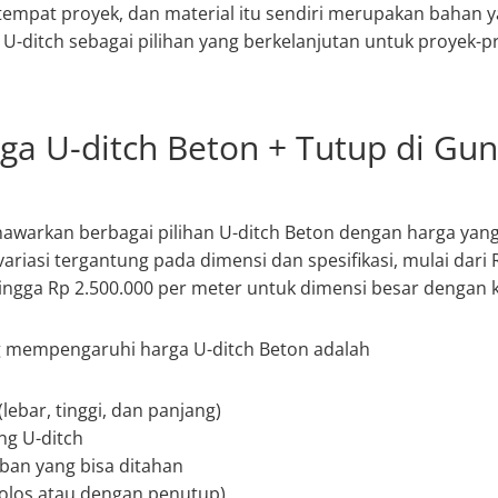
 tempat proyek, dan material itu sendiri merupakan bahan 
n U-ditch sebagai pilihan yang berkelanjutan untuk proyek-p
ga U-ditch Beton + Tutup di Gu
awarkan berbagai pilihan U-ditch Beton dengan harga yang 
ariasi tergantung pada dimensi dan spesifikasi, mulai dari
hingga Rp 2.500.000 per meter untuk dimensi besar dengan ka
g mempengaruhi harga U-ditch Beton adalah
lebar, tinggi, dan panjang)
ng U-ditch
an yang bisa ditahan
(polos atau dengan penutup)