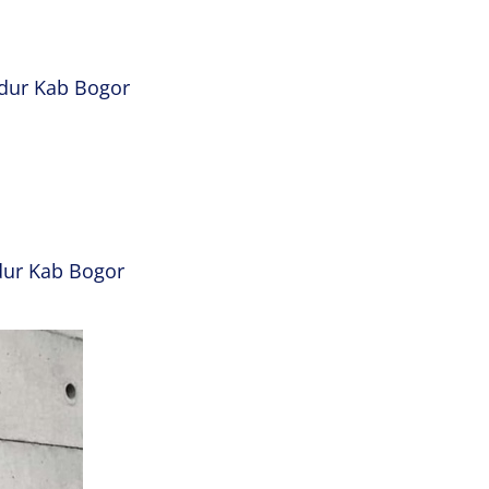
ndur Kab Bogor
dur Kab Bogor