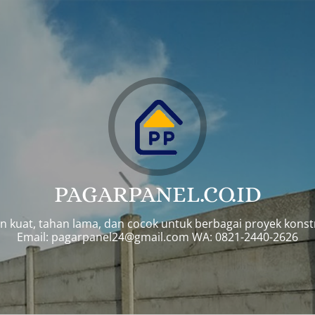
PAGARPANEL.CO.ID
n kuat, tahan lama, dan cocok untuk berbagai proyek konst
Email:
pagarpanel24@gmail.com
WA: 0821-2440-2626