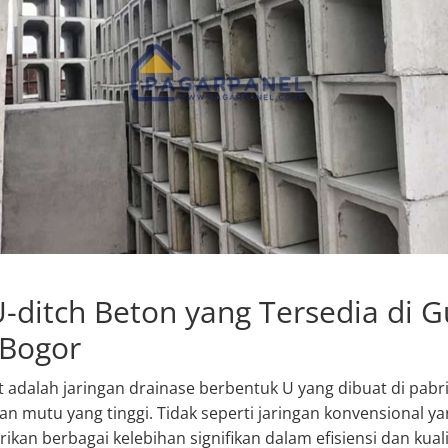
-ditch Beton yang Tersedia di 
 Bogor
t adalah jaringan drainase berbentuk U yang dibuat di pabr
 mutu yang tinggi. Tidak seperti jaringan konvensional yan
kan berbagai kelebihan signifikan dalam efisiensi dan kuali