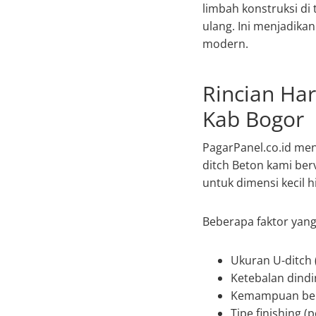
limbah konstruksi di
ulang. Ini menjadika
modern.
Rincian Har
Kab Bogor
PagarPanel.co.id men
ditch Beton kami berv
untuk dimensi kecil 
Beberapa faktor yan
Ukuran U-ditch (
Ketebalan dindi
Kemampuan beb
Tipe finishing 