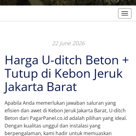
Togg
22 June 2026
Harga U-ditch Beton +
Tutup di Kebon Jeruk
Jakarta Barat
Apabila Anda memerlukan jawaban saluran yang
efisien dan awet di Kebon Jeruk Jakarta Barat, U-ditch
Beton dari PagarPanel.co.id adalah pilihan yang ideal.
Dengan kualitas unggul dan instalasi yang
berpengalaman, kami hadir untuk memuaskan