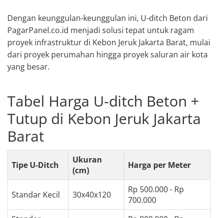
Dengan keunggulan-keunggulan ini, U-ditch Beton dari
PagarPanel.co.id menjadi solusi tepat untuk ragam
proyek infrastruktur di Kebon Jeruk Jakarta Barat, mulai
dari proyek perumahan hingga proyek saluran air kota
yang besar.
Tabel Harga U-ditch Beton +
Tutup di Kebon Jeruk Jakarta
Barat
Ukuran
Tipe U-Ditch
Harga per Meter
(cm)
Rp 500.000 - Rp
Standar Kecil
30x40x120
700.000