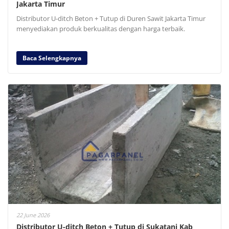
Jakarta Timur
Distributor U-ditch Beton + Tutup di Duren Sawit Jakarta Timur
menyediakan produk berkualitas dengan harga terbaik.
Baca Selengkapnya
22 June 2026
Distributor U-ditch Beton + Tutup di Sukatani Kab