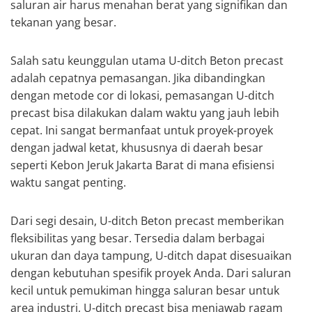
saluran air harus menahan berat yang signifikan dan
tekanan yang besar.
Salah satu keunggulan utama U-ditch Beton precast
adalah cepatnya pemasangan. Jika dibandingkan
dengan metode cor di lokasi, pemasangan U-ditch
precast bisa dilakukan dalam waktu yang jauh lebih
cepat. Ini sangat bermanfaat untuk proyek-proyek
dengan jadwal ketat, khususnya di daerah besar
seperti Kebon Jeruk Jakarta Barat di mana efisiensi
waktu sangat penting.
Dari segi desain, U-ditch Beton precast memberikan
fleksibilitas yang besar. Tersedia dalam berbagai
ukuran dan daya tampung, U-ditch dapat disesuaikan
dengan kebutuhan spesifik proyek Anda. Dari saluran
kecil untuk pemukiman hingga saluran besar untuk
area industri, U-ditch precast bisa menjawab ragam