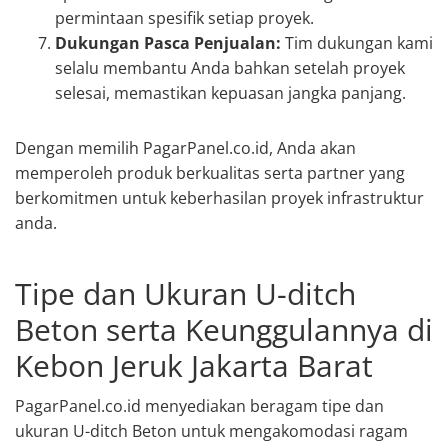
permintaan spesifik setiap proyek.
Dukungan Pasca Penjualan:
Tim dukungan kami
selalu membantu Anda bahkan setelah proyek
selesai, memastikan kepuasan jangka panjang.
Dengan memilih PagarPanel.co.id, Anda akan
memperoleh produk berkualitas serta partner yang
berkomitmen untuk keberhasilan proyek infrastruktur
anda.
Tipe dan Ukuran U-ditch
Beton serta Keunggulannya di
Kebon Jeruk Jakarta Barat
PagarPanel.co.id menyediakan beragam tipe dan
ukuran U-ditch Beton untuk mengakomodasi ragam