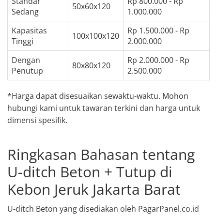
Standar
Rp 800.000 - Rp
50x60x120
Sedang
1.000.000
Kapasitas
Rp 1.500.000 - Rp
100x100x120
Tinggi
2.000.000
Dengan
Rp 2.000.000 - Rp
80x80x120
Penutup
2.500.000
*Harga dapat disesuaikan sewaktu-waktu. Mohon
hubungi kami untuk tawaran terkini dan harga untuk
dimensi spesifik.
Ringkasan Bahasan tentang
U-ditch Beton + Tutup di
Kebon Jeruk Jakarta Barat
U-ditch Beton yang disediakan oleh PagarPanel.co.id