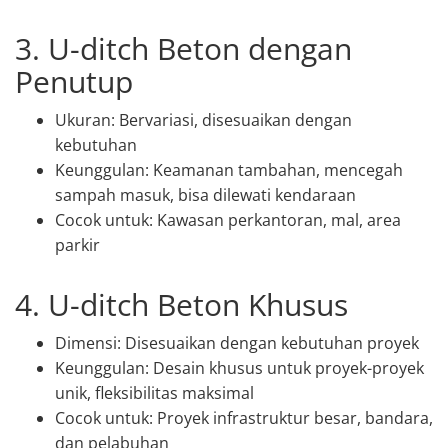
3. U-ditch Beton dengan
Penutup
Ukuran: Bervariasi, disesuaikan dengan
kebutuhan
Keunggulan: Keamanan tambahan, mencegah
sampah masuk, bisa dilewati kendaraan
Cocok untuk: Kawasan perkantoran, mal, area
parkir
4. U-ditch Beton Khusus
Dimensi: Disesuaikan dengan kebutuhan proyek
Keunggulan: Desain khusus untuk proyek-proyek
unik, fleksibilitas maksimal
Cocok untuk: Proyek infrastruktur besar, bandara,
dan pelabuhan