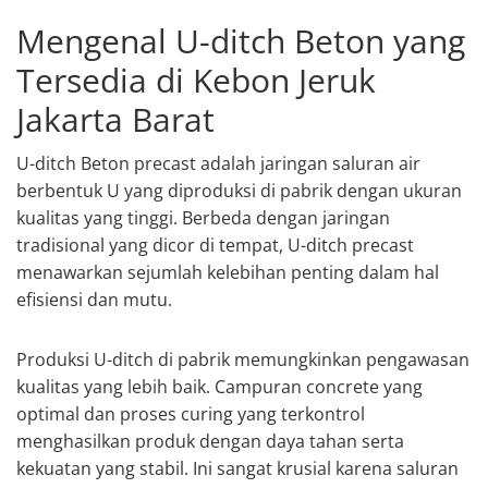
Mengenal U-ditch Beton yang
Tersedia di Kebon Jeruk
Jakarta Barat
U-ditch Beton precast adalah jaringan saluran air
berbentuk U yang diproduksi di pabrik dengan ukuran
kualitas yang tinggi. Berbeda dengan jaringan
tradisional yang dicor di tempat, U-ditch precast
menawarkan sejumlah kelebihan penting dalam hal
efisiensi dan mutu.
Produksi U-ditch di pabrik memungkinkan pengawasan
kualitas yang lebih baik. Campuran concrete yang
optimal dan proses curing yang terkontrol
menghasilkan produk dengan daya tahan serta
kekuatan yang stabil. Ini sangat krusial karena saluran