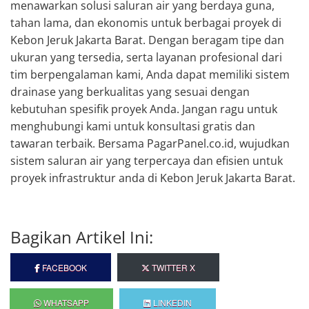
menawarkan solusi saluran air yang berdaya guna,
tahan lama, dan ekonomis untuk berbagai proyek di
Kebon Jeruk Jakarta Barat. Dengan beragam tipe dan
ukuran yang tersedia, serta layanan profesional dari
tim berpengalaman kami, Anda dapat memiliki sistem
drainase yang berkualitas yang sesuai dengan
kebutuhan spesifik proyek Anda. Jangan ragu untuk
menghubungi kami untuk konsultasi gratis dan
tawaran terbaik. Bersama PagarPanel.co.id, wujudkan
sistem saluran air yang terpercaya dan efisien untuk
proyek infrastruktur anda di Kebon Jeruk Jakarta Barat.
Bagikan Artikel Ini:
FACEBOOK
TWITTER X
WHATSAPP
LINKEDIN