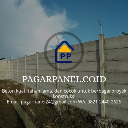
PAGARPANEL.CO.ID
Beton kuat, tahan lama, dan cocok untuk berbagai proyek
konstruksi
Email:
pagarpanel24@gmail.com
WA: 0821-2440-2626