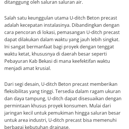
ditanggung oleh saluran saluran air.
Salah satu keunggulan utama U-ditch Beton precast
adalah kecepatan instalasinya. Dibandingkan dengan
cara pencoran di lokasi, pemasangan U-ditch precast
dapat dilakukan dalam waktu yang jauh lebih singkat.
Ini sangat bermanfaat bagi proyek dengan tenggat
waktu ketat, khususnya di daerah besar seperti
Pebayuran Kab Bekasi di mana keefektifan waktu
menjadi amat krusial.
Dari segi desain, U-ditch Beton precast memberikan
fleksibilitas yang tinggi. Tersedia dalam ragam ukuran
dan daya tampung, U-ditch dapat disesuaikan dengan
permintaan khusus proyek konsumen. Mulai dari
jaringan kecil untuk pemukiman hingga saluran besar
untuk area industri, U-ditch precast bisa memenuhi
berbagai kebutuhan drainase.