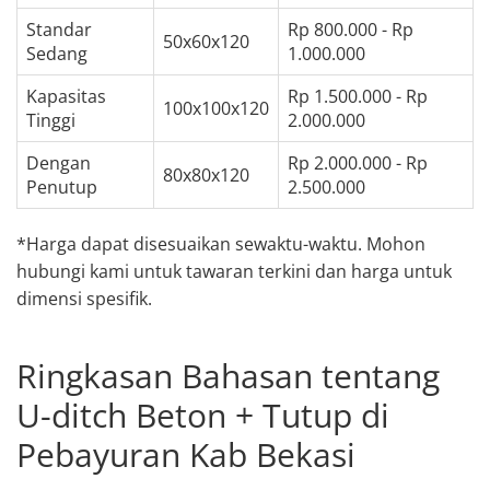
Standar
Rp 800.000 - Rp
50x60x120
Sedang
1.000.000
Kapasitas
Rp 1.500.000 - Rp
100x100x120
Tinggi
2.000.000
Dengan
Rp 2.000.000 - Rp
80x80x120
Penutup
2.500.000
*Harga dapat disesuaikan sewaktu-waktu. Mohon
hubungi kami untuk tawaran terkini dan harga untuk
dimensi spesifik.
Ringkasan Bahasan tentang
U-ditch Beton + Tutup di
Pebayuran Kab Bekasi