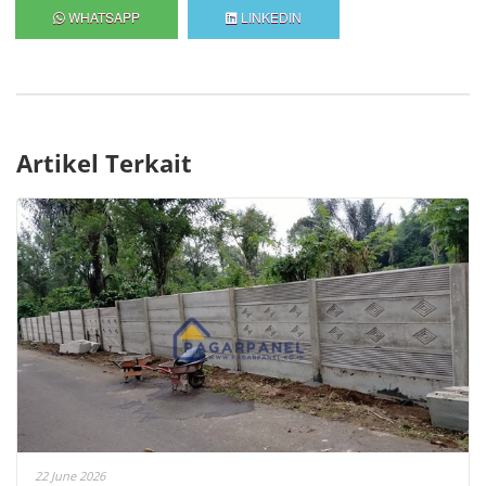
WHATSAPP
LINKEDIN
Artikel Terkait
22 June 2026