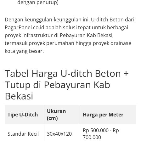
dengan penutup)
Dengan keunggulan-keunggulan ini, U-ditch Beton dari
PagarPanel.co.id adalah solusi tepat untuk berbagai
proyek infrastruktur di Pebayuran Kab Bekasi,
termasuk proyek perumahan hingga proyek drainase
kota yang besar.
Tabel Harga U-ditch Beton +
Tutup di Pebayuran Kab
Bekasi
Ukuran
Tipe U-Ditch
Harga per Meter
(cm)
Rp 500.000 - Rp
Standar Kecil
30x40x120
700.000