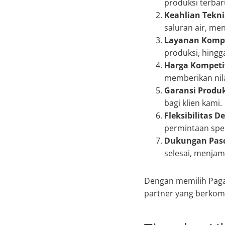
produksi terba
Keahlian Tekni
saluran air, me
Layanan Kompr
produksi, hing
Harga Kompetit
memberikan nila
Garansi Produ
bagi klien kami.
Fleksibilitas D
permintaan spes
Dukungan Pasc
selesai, menjam
Dengan memilih Pagar
partner yang berkomi