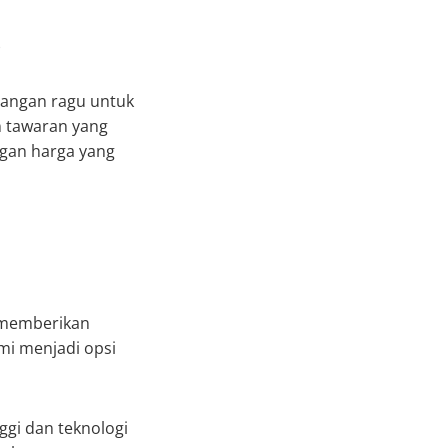
)
jangan ragu untuk
n tawaran yang
gan harga yang
a memberikan
mi menjadi opsi
ggi dan teknologi