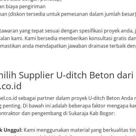
an biaya pengiriman
an (diskon tersedia untuk pemesanan dalam jumlah besar
waran yang tepat sesuai dengan spesifikasi proyek anda, 
alan kami. Kami bersedia memberikan konsultasi gratis da
mastikan anda mendapatkan jawaban drainase terbaik den
lih Supplier U-ditch Beton dari
co.id
el.co.id sebagai partner dalam proyek U-ditch Beton And
g penting. Di bawah ini adalah beberapa faktor mengapa ka
ontraktor dan pengembang di Sukaraja Kab Bogor:
k Unggul:
Kami menggunakan material yang berkualitas tin