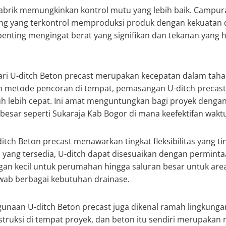
pabrik memungkinkan kontrol mutu yang lebih baik. Campur
ring yang terkontrol memproduksi produk dengan kekuatan 
t penting mengingat berat yang signifikan dan tekanan yang 
ri U-ditch Beton precast merupakan kecepatan dalam ta
 metode pencoran di tempat, pemasangan U-ditch precast 
h lebih cepat. Ini amat menguntungkan bagi proyek dengan
besar seperti Sukaraja Kab Bogor di mana keefektifan waktu
ditch Beton precast menawarkan tingkat fleksibilitas yang t
 yang tersedia, U-ditch dapat disesuaikan dengan perminta
gan kecil untuk perumahan hingga saluran besar untuk area 
wab berbagai kebutuhan drainase.
unaan U-ditch Beton precast juga dikenal ramah lingkungan.
ruksi di tempat proyek, dan beton itu sendiri merupakan 