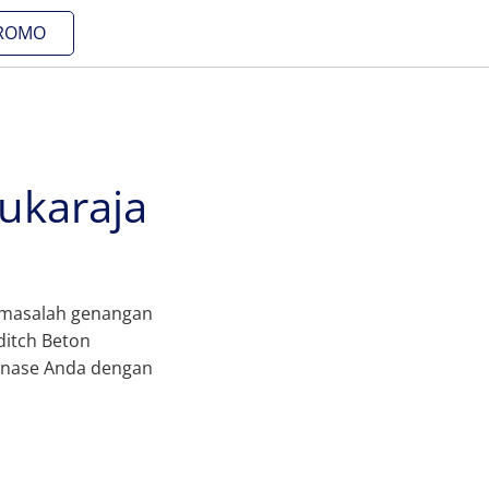
ROMO
Sukaraja
 masalah genangan
ditch Beton
rainase Anda dengan