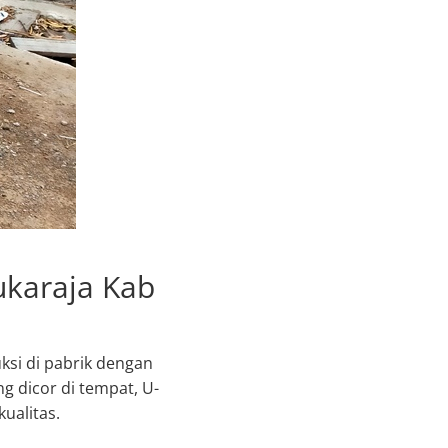
ukaraja Kab
ksi di pabrik dengan
ng dicor di tempat, U-
ualitas.