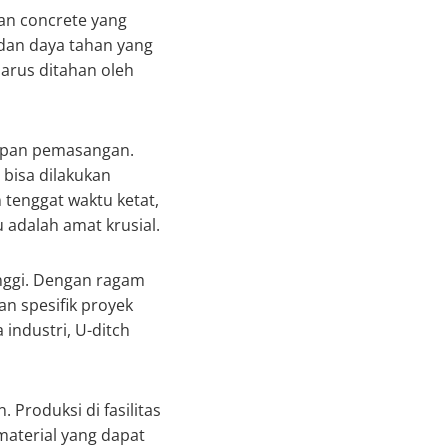
an concrete yang
dan daya tahan yang
harus ditahan oleh
hapan pemasangan.
bisa dilakukan
 tenggat waktu ketat,
 adalah amat krusial.
inggi. Dengan ragam
an spesifik proyek
industri, U-ditch
 Produksi di fasilitas
material yang dapat