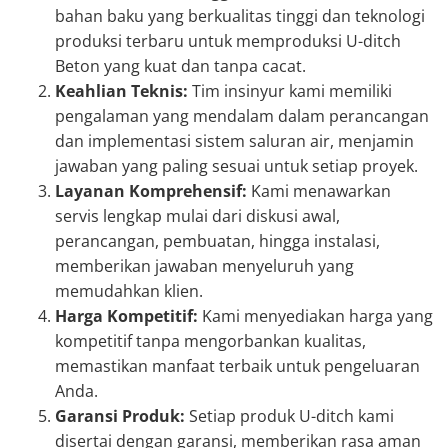
bahan baku yang berkualitas tinggi dan teknologi
produksi terbaru untuk memproduksi U-ditch
Beton yang kuat dan tanpa cacat.
Keahlian Teknis:
Tim insinyur kami memiliki
pengalaman yang mendalam dalam perancangan
dan implementasi sistem saluran air, menjamin
jawaban yang paling sesuai untuk setiap proyek.
Layanan Komprehensif:
Kami menawarkan
servis lengkap mulai dari diskusi awal,
perancangan, pembuatan, hingga instalasi,
memberikan jawaban menyeluruh yang
memudahkan klien.
Harga Kompetitif:
Kami menyediakan harga yang
kompetitif tanpa mengorbankan kualitas,
memastikan manfaat terbaik untuk pengeluaran
Anda.
Garansi Produk:
Setiap produk U-ditch kami
disertai dengan garansi, memberikan rasa aman