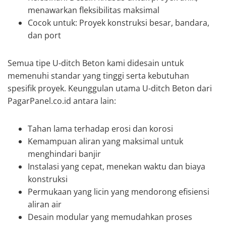
menawarkan fleksibilitas maksimal
Cocok untuk: Proyek konstruksi besar, bandara,
dan port
Semua tipe U-ditch Beton kami didesain untuk
memenuhi standar yang tinggi serta kebutuhan
spesifik proyek. Keunggulan utama U-ditch Beton dari
PagarPanel.co.id antara lain:
Tahan lama terhadap erosi dan korosi
Kemampuan aliran yang maksimal untuk
menghindari banjir
Instalasi yang cepat, menekan waktu dan biaya
konstruksi
Permukaan yang licin yang mendorong efisiensi
aliran air
Desain modular yang memudahkan proses