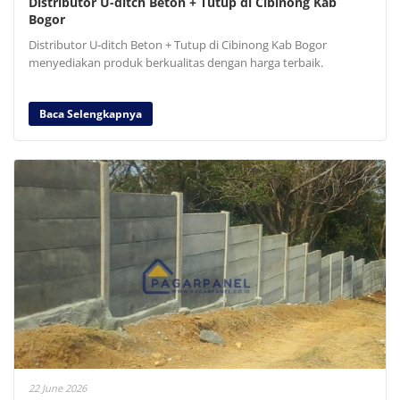
Distributor U-ditch Beton + Tutup di Cibinong Kab
Bogor
Distributor U-ditch Beton + Tutup di Cibinong Kab Bogor
menyediakan produk berkualitas dengan harga terbaik.
Baca Selengkapnya
22 June 2026