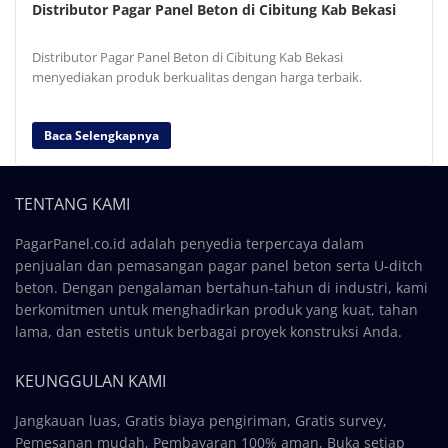
Distributor Pagar Panel Beton di Cibitung Kab Bekasi
Distributor Pagar Panel Beton di Cibitung Kab Bekasi
menyediakan produk berkualitas dengan harga terbaik.
Baca Selengkapnya
TENTANG KAMI
PagarPanel.co.id adalah penyedia terpercaya dalam
penjualan dan pemasangan pagar panel beton serta U-ditch
beton. Dengan pengalaman bertahun-tahun di industri, kami
berkomitmen untuk menghadirkan produk yang kuat, tahan
lama, dan estetis untuk berbagai proyek konstruksi Anda.
KEUNGGULAN KAMI
Jangkauan luas, Gratis biaya pengiriman, Gratis survey,
Pemesanan mudah, Pembayaran 100% aman, Buka setiap