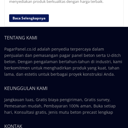
menyediakan produk berkualitas dengan harga terbaik.
Baca Selengkapnya
TENTANG KAMI
PagarPanel.co.id adalah penyedia terpercaya dalam
penjualan dan pemasangan pagar panel beton serta U-ditch
beton. Dengan pengalaman bertahun-tahun di industri, kami
berkomitmen untuk menghadirkan produk yang kuat, tahan
lama, dan estetis untuk berbagai proyek konstruksi Anda.
KEUNGGULAN KAMI
Jangkauan luas, Gratis biaya pengiriman, Gratis survey,
Pemesanan mudah, Pembayaran 100% aman, Buka setiap
hari, Konsultasi gratis, Jenis mutu beton precast lengkap
KONTAK