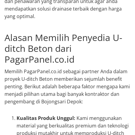
dan penawaran yang transparan untuk agar anda
mendapatkan solusi drainase terbaik dengan harga
yang optimal.
Alasan Memilih Penyedia U-
ditch Beton dari
PagarPanel.co.id
Memilih PagarPanel.co.id sebagai partner Anda dalam
proyek U-ditch Beton memberikan sejumlah benefit
penting. Berikut adalah beberapa faktor mengapa kami
menjadi pilihan utama bagi banyak kontraktor dan
pengembang di Bojongsari Depok:
Kualitas Produk Unggul:
Kami menggunakan
material yang berkualitas premium dan teknologi
produksi mutakhir untuk memproduksi U-ditch