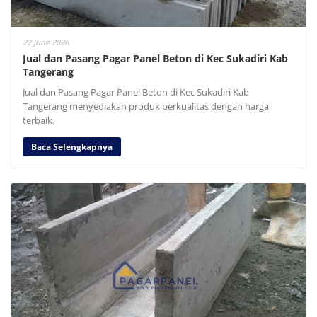
22 June 2026
Jual dan Pasang Pagar Panel Beton di Kec Sukadiri Kab
Tangerang
Jual dan Pasang Pagar Panel Beton di Kec Sukadiri Kab
Tangerang menyediakan produk berkualitas dengan harga
terbaik.
Baca Selengkapnya