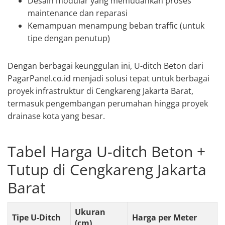
Desain modular yang memudahkan proses
maintenance dan reparasi
Kemampuan menampung beban traffic (untuk
tipe dengan penutup)
Dengan berbagai keunggulan ini, U-ditch Beton dari
PagarPanel.co.id menjadi solusi tepat untuk berbagai
proyek infrastruktur di Cengkareng Jakarta Barat,
termasuk pengembangan perumahan hingga proyek
drainase kota yang besar.
Tabel Harga U-ditch Beton +
Tutup di Cengkareng Jakarta
Barat
Ukuran
Tipe U-Ditch
Harga per Meter
(cm)