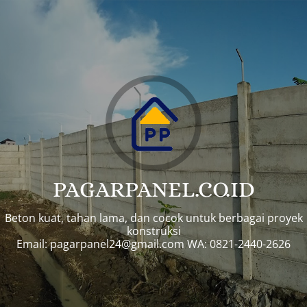
PAGARPANEL.CO.ID
Beton kuat, tahan lama, dan cocok untuk berbagai proyek
konstruksi
Email:
pagarpanel24@gmail.com
WA: 0821-2440-2626