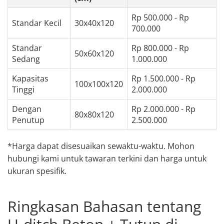
Rp 500.000 - Rp
Standar Kecil
30x40x120
700.000
Standar
Rp 800.000 - Rp
50x60x120
Sedang
1.000.000
Kapasitas
Rp 1.500.000 - Rp
100x100x120
Tinggi
2.000.000
Dengan
Rp 2.000.000 - Rp
80x80x120
Penutup
2.500.000
*Harga dapat disesuaikan sewaktu-waktu. Mohon
hubungi kami untuk tawaran terkini dan harga untuk
ukuran spesifik.
Ringkasan Bahasan tentang