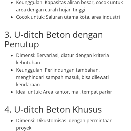
Keunggulan: Kapasitas aliran besar, cocok untuk
area dengan curah hujan tinggi
Cocok untuk: Saluran utama kota, area industri
3. U-ditch Beton dengan
Penutup
Dimensi: Bervariasi, diatur dengan kriteria
kebutuhan
Keunggulan: Perlindungan tambahan,
menghindari sampah masuk, bisa dilewati
kendaraan
Ideal untuk: Area kantor, mal, tempat parkir
4. U-ditch Beton Khusus
Dimensi: Dikustomisasi dengan permintaan
proyek