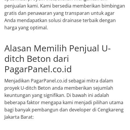
penjualan kami. Kami bersedia memberikan bimbingan
gratis dan penawaran yang transparan untuk agar
Anda mendapatkan solusi drainase terbaik dengan
harga yang optimal.
Alasan Memilih Penjual U-
ditch Beton dari
PagarPanel.co.id
Menjadikan PagarPanel.co.id sebagai mitra dalam
proyek U-ditch Beton anda memberikan sejumlah
keuntungan yang signifikan. Di bawah ini adalah
beberapa faktor mengapa kami menjadi pilihan utama
bagi banyak pembangun dan developer di Cengkareng
Jakarta Barat: