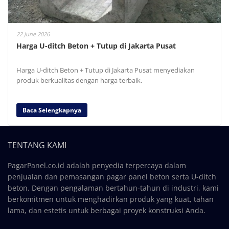
22 June 2026
Harga U-ditch Beton + Tutup di Jakarta Pusat
Harga U-ditch Beton + Tutup di Jakarta Pusat menyediakan
produk berkualitas dengan harga terbaik.
Baca Selengkapnya
TENTANG KAMI
PagarPanel.co.id adalah penyedia terpercaya dalam
penjualan dan pemasangan pagar panel beton serta U-ditch
beton. Dengan pengalaman bertahun-tahun di industri, kami
berkomitmen untuk menghadirkan produk yang kuat, tahan
lama, dan estetis untuk berbagai proyek konstruksi Anda.