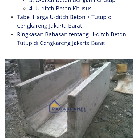
4. U-ditch Beton Khusus
Tabel Harga U-ditch Beton + Tutup di
Cengkareng Jakarta Barat
Ringkasan Bahasan tentang U-ditch Beton +
Tutup di Cengkareng Jakarta Barat