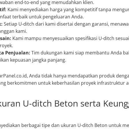
waban end-to-end yang memudahkan klien.
if:
Kami menyediakan harga yang kompetitif tanpa mengura
faat terbaik untuk pengeluaran Anda.
k:
Setiap U-ditch dari kami disertai dengan garansi, menaw
langgan kami.
esain:
Kami mampu menyesuaikan spesifikasi U-ditch sesua
proyek.
a Penjualan:
Tim dukungan kami siap membantu Anda bah
ikan kepuasan jangka panjang.
Panel.co.id, Anda tidak hanya mendapatkan produk dengan 
yang berkomitmen untuk keberhasilan proyek infrastruktur 
kuran U-ditch Beton serta Keung
nyediakan berbagai tipe dan ukuran U-ditch Beton untuk 