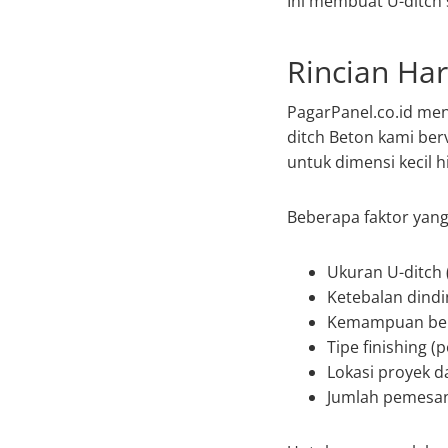
Ini membuat U-ditch 
Rincian Har
PagarPanel.co.id men
ditch Beton kami berv
untuk dimensi kecil 
Beberapa faktor yan
Ukuran U-ditch (
Ketebalan dindi
Kemampuan beb
Tipe finishing 
Lokasi proyek d
Jumlah pemesan