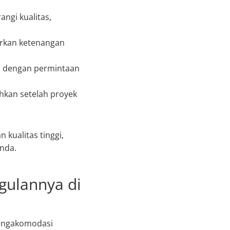
ngi kualitas,
arkan ketenangan
i dengan permintaan
kan setelah proyek
kualitas tinggi,
anda.
gulannya di
mengakomodasi