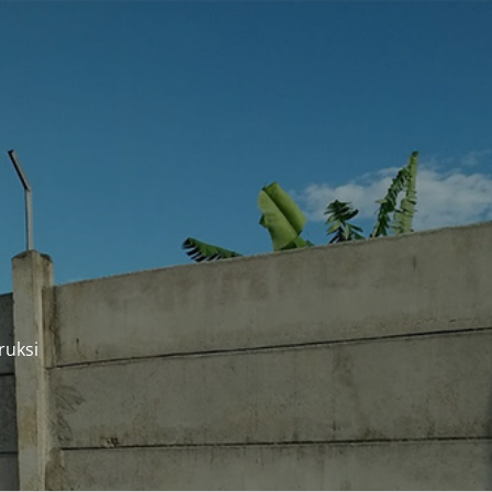
ruksi