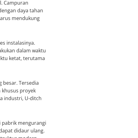
al. Campuran
 dengan daya tahan
r harus mendukung
s instalasinya.
ilakukan dalam waktu
ktu ketat, terutama
 besar. Tersedia
n khusus proyek
 industri, U-ditch
di pabrik mengurangi
 dapat didaur ulang.