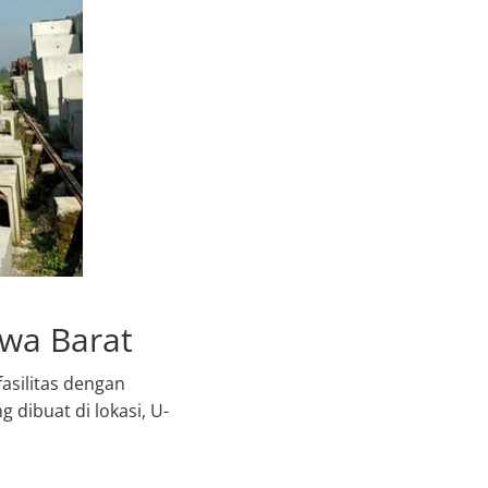
awa Barat
asilitas dengan
 dibuat di lokasi, U-