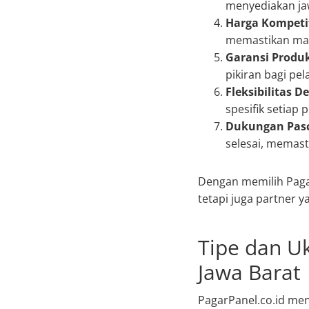
menyediakan ja
Harga Kompetit
memastikan man
Garansi Produ
pikiran bagi pe
Fleksibilitas D
spesifik setiap 
Dukungan Pasc
selesai, memast
Dengan memilih Pagar
tetapi juga partner 
Tipe dan U
Jawa Barat
PagarPanel.co.id me