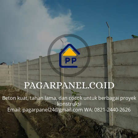
PAGARPANEL.CO.ID
Beton kuat, tahan lama, dan cocok untuk berbagai proyek
konstruksi
Email:
pagarpanel24@gmail.com
WA: 0821-2440-2626